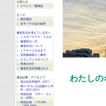
お知らせ
イベント・勉強会
キッズ
創作童話
女子パウロ会の絵本
修道生活を考えている方へ
シスターテクラ・メルロ
修道院の一日
修道生活について
シスターになるまで
支部修道院のご案内
どうしてシスターに？
世界のFSP
修道生活豆知識Ｑ＆Ａ
わたしの
過去記事：アーカイブ
高山右近列福式（2017）
第2バチカン公会議から50
年（2012-2013）
特別企画 マザー・テレ
サ（2009）
特別企画 パウロ年
（2008-2009）