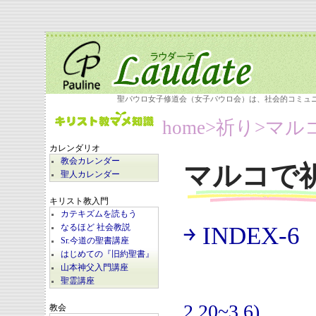
聖パウロ女子修道会（女子パウロ会）は、社会的コミュ
home
>祈り>
マル
カレンダリオ
教会カレンダー
マルコで
聖人カレンダー
キリスト教入門
カテキズムを読もう
￫ INDEX-6
なるほど 社会教説
(
Sr.今道の聖書講座
はじめての『旧約聖書』
山本神父入門講座
聖霊講座
2.20~3.6)
教会