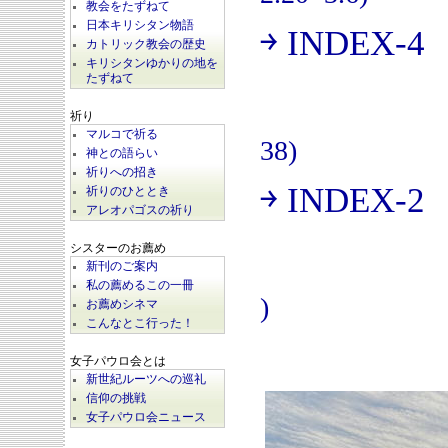
教会をたずねて
日本キリシタン物語
￫ INDEX-4
(
カトリック教会の歴史
キリシタンゆかりの地を
たずねて
祈り
マルコで祈る
38)
神との語らい
祈りへの招き
￫ INDEX-2
祈りのひととき
(
アレオパゴスの祈り
シスターのお薦め
新刊のご案内
私の薦めるこの一冊
)
お薦めシネマ
こんなとこ行った！
女子パウロ会とは
新世紀ルーツへの巡礼
信仰の挑戦
女子パウロ会ニュース