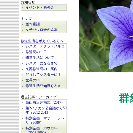
お知らせ
イベント・勉強会
キッズ
創作童話
女子パウロ会の絵本
修道生活を考えている方へ
シスターテクラ・メルロ
修道院の一日
修道生活について
シスターになるまで
支部修道院のご案内
どうしてシスターに？
世界のFSP
修道生活豆知識Ｑ＆Ａ
群
過去記事：アーカイブ
高山右近列福式（2017）
第2バチカン公会議から50
年（2012-2013）
特別企画 マザー・テレ
サ（2009）
特別企画 パウロ年
（2008-2009）