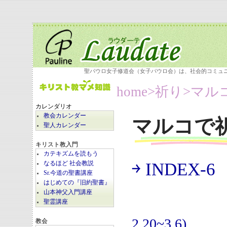
聖パウロ女子修道会（女子パウロ会）は、社会的コミュ
home
>祈り>
マル
カレンダリオ
教会カレンダー
マルコで
聖人カレンダー
キリスト教入門
カテキズムを読もう
￫ INDEX-6
なるほど 社会教説
(
Sr.今道の聖書講座
はじめての『旧約聖書』
山本神父入門講座
聖霊講座
2.20~3.6)
教会