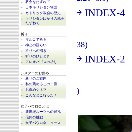
教会をたずねて
日本キリシタン物語
￫ INDEX-4
(
カトリック教会の歴史
キリシタンゆかりの地を
たずねて
祈り
マルコで祈る
38)
神との語らい
祈りへの招き
￫ INDEX-2
祈りのひととき
(
アレオパゴスの祈り
シスターのお薦め
新刊のご案内
私の薦めるこの一冊
)
お薦めシネマ
こんなとこ行った！
女子パウロ会とは
新世紀ルーツへの巡礼
信仰の挑戦
女子パウロ会ニュース