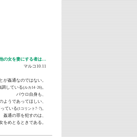
他の女を妻にする者は…
マルコ10.11
とが姦通なのではない。
強調している
。
(ルカ14･26)
パウロ自身も、
のようであってほしい、
言っている
。
(1コリント7･7)
姦通の罪を犯すのは、
女をめとるときである。