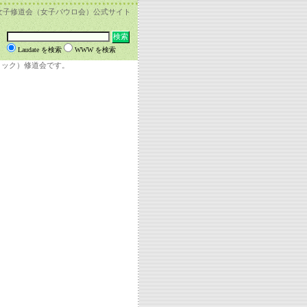
女子修道会（女子パウロ会）公式サイト
Laudate を検索
WWW を検索
リック）修道会です。