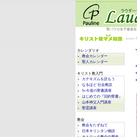
聖パウロ女子修道会
home
>
カレンダリオ
教会カレンダー
聖人カレンダー
キリスト教入門
カテキズムを読もう
なるほど 社会教説
Sr.今道の聖書講座
はじめての『旧約聖書』
山本神父入門講座
聖霊講座
教会
教会をたずねて
日本キリシタン物語
カトリック教会の歴史