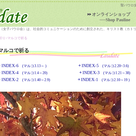
聖パウロ
オンラインショップ
──Shop Pauline
（女子パウロ会）は、社会的コミュニケーションのために創立された、キリスト教（カト
祈り>
マルコで祈る
マルコで祈る
￫ INDEX-6
￫ INDEX-5
(マルコ3.13～ )
(マルコ2.20~3.6)
￫ INDEX-4
￫ INDEX-3
(マルコ1.4～20)
(マルコ1.21～38)
￫ INDEX-2
￫ INDEX-1
(マルコ1.40～2.9)
(マルコ2.10～19 )