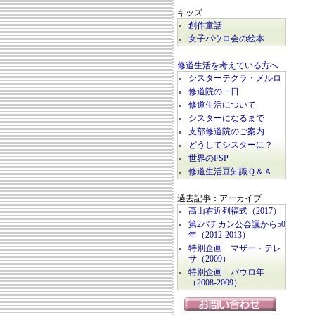
キッズ
創作童話
女子パウロ会の絵本
修道生活を考えている方へ
シスターテクラ・メルロ
修道院の一日
修道生活について
シスターになるまで
支部修道院のご案内
どうしてシスターに？
世界のFSP
修道生活豆知識Ｑ＆Ａ
過去記事：アーカイブ
高山右近列福式（2017）
第2バチカン公会議から50
年（2012-2013）
特別企画 マザー・テレ
サ（2009）
特別企画 パウロ年
（2008-2009）