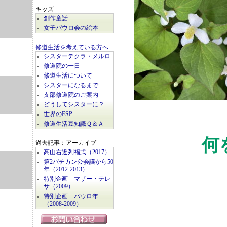
キッズ
創作童話
女子パウロ会の絵本
修道生活を考えている方へ
シスターテクラ・メルロ
修道院の一日
修道生活について
シスターになるまで
支部修道院のご案内
どうしてシスターに？
世界のFSP
修道生活豆知識Ｑ＆Ａ
何
過去記事：アーカイブ
高山右近列福式（2017）
第2バチカン公会議から50
年（2012-2013）
特別企画 マザー・テレ
サ（2009）
特別企画 パウロ年
（2008-2009）