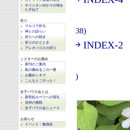
(
キリシタンゆかりの地を
たずねて
祈り
マルコで祈る
38)
神との語らい
祈りへの招き
￫ INDEX-2
祈りのひととき
(
アレオパゴスの祈り
シスターのお薦め
新刊のご案内
私の薦めるこの一冊
)
お薦めシネマ
こんなとこ行った！
女子パウロ会とは
新世紀ルーツへの巡礼
信仰の挑戦
女子パウロ会ニュース
お知らせ
イベント・勉強会