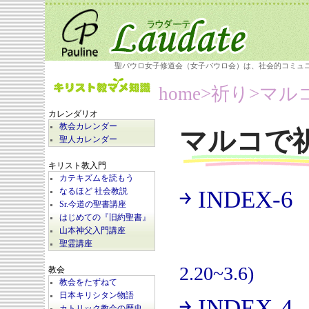
聖パウロ女子修道会（女子パウロ会）は、社会的コミュ
home
>祈り>
マル
カレンダリオ
教会カレンダー
マルコで
聖人カレンダー
キリスト教入門
カテキズムを読もう
￫ INDEX-6
なるほど 社会教説
(
Sr.今道の聖書講座
はじめての『旧約聖書』
山本神父入門講座
聖霊講座
2.20~3.6)
教会
教会をたずねて
日本キリシタン物語
￫ INDEX-4
カトリック教会の歴史