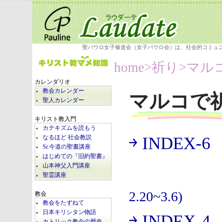
聖パウロ女子修道会（女子パウロ会）は、社会的コミュ
home
>祈り>
マル
カレンダリオ
教会カレンダー
マルコで
聖人カレンダー
キリスト教入門
カテキズムを読もう
￫ INDEX-6
なるほど 社会教説
(
Sr.今道の聖書講座
はじめての『旧約聖書』
山本神父入門講座
聖霊講座
2.20~3.6)
教会
教会をたずねて
日本キリシタン物語
￫ INDEX-4
カトリック教会の歴史