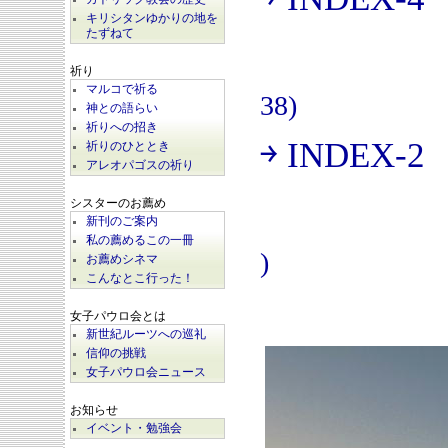
(
キリシタンゆかりの地を
たずねて
祈り
マルコで祈る
38)
神との語らい
祈りへの招き
￫ INDEX-2
祈りのひととき
(
アレオパゴスの祈り
シスターのお薦め
新刊のご案内
私の薦めるこの一冊
)
お薦めシネマ
こんなとこ行った！
女子パウロ会とは
新世紀ルーツへの巡礼
信仰の挑戦
女子パウロ会ニュース
お知らせ
イベント・勉強会