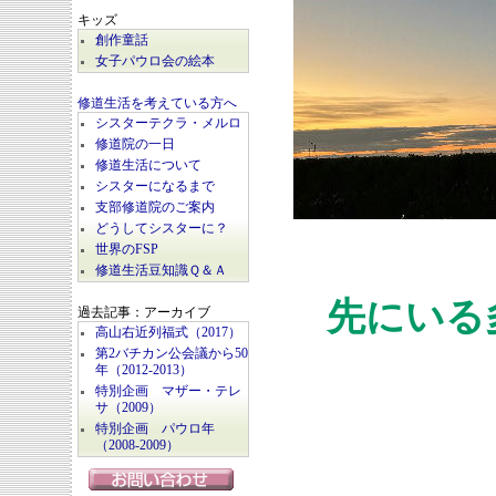
キッズ
創作童話
女子パウロ会の絵本
修道生活を考えている方へ
シスターテクラ・メルロ
修道院の一日
修道生活について
シスターになるまで
支部修道院のご案内
どうしてシスターに？
世界のFSP
修道生活豆知識Ｑ＆Ａ
先にいる
過去記事：アーカイブ
高山右近列福式（2017）
第2バチカン公会議から50
年（2012-2013）
特別企画 マザー・テレ
サ（2009）
特別企画 パウロ年
（2008-2009）