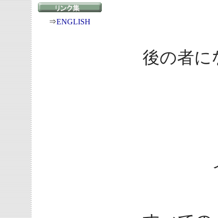
⇒
ENGLISH
後の者に