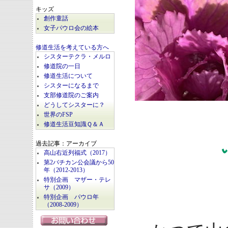
キッズ
創作童話
女子パウロ会の絵本
修道生活を考えている方へ
シスターテクラ・メルロ
修道院の一日
修道生活について
シスターになるまで
支部修道院のご案内
どうしてシスターに？
世界のFSP
修道生活豆知識Ｑ＆Ａ
過去記事：アーカイブ
高山右近列福式（2017）
第2バチカン公会議から50
年（2012-2013）
特別企画 マザー・テレ
サ（2009）
特別企画 パウロ年
（2008-2009）