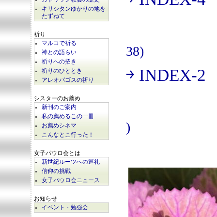
(
キリシタンゆかりの地を
たずねて
祈り
マルコで祈る
38)
神との語らい
祈りへの招き
￫ INDEX-2
祈りのひととき
(
アレオパゴスの祈り
シスターのお薦め
新刊のご案内
私の薦めるこの一冊
)
お薦めシネマ
こんなとこ行った！
女子パウロ会とは
新世紀ルーツへの巡礼
信仰の挑戦
女子パウロ会ニュース
お知らせ
イベント・勉強会