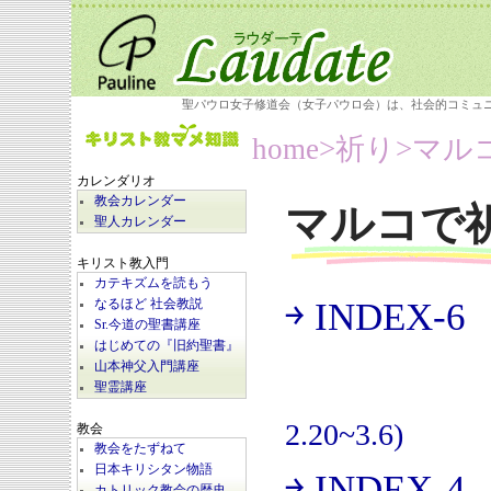
聖パウロ女子修道会（女子パウロ会）は、社会的コミュ
home
>祈り>
マル
カレンダリオ
教会カレンダー
マルコで
聖人カレンダー
キリスト教入門
カテキズムを読もう
￫ INDEX-6
なるほど 社会教説
(
Sr.今道の聖書講座
はじめての『旧約聖書』
山本神父入門講座
聖霊講座
2.20~3.6)
教会
教会をたずねて
日本キリシタン物語
￫ INDEX-4
カトリック教会の歴史