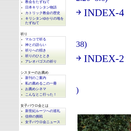
教会をたずねて
日本キリシタン物語
￫ INDEX-4
(
カトリック教会の歴史
キリシタンゆかりの地を
たずねて
祈り
マルコで祈る
38)
神との語らい
祈りへの招き
￫ INDEX-2
祈りのひととき
(
アレオパゴスの祈り
シスターのお薦め
新刊のご案内
私の薦めるこの一冊
)
お薦めシネマ
こんなとこ行った！
女子パウロ会とは
新世紀ルーツへの巡礼
信仰の挑戦
女子パウロ会ニュース