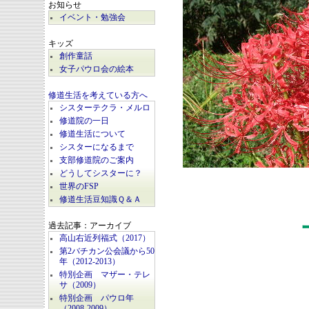
お知らせ
イベント・勉強会
キッズ
創作童話
女子パウロ会の絵本
修道生活を考えている方へ
シスターテクラ・メルロ
修道院の一日
修道生活について
シスターになるまで
支部修道院のご案内
どうしてシスターに？
世界のFSP
修道生活豆知識Ｑ＆Ａ
過去記事：アーカイブ
高山右近列福式（2017）
第2バチカン公会議から50
年（2012-2013）
特別企画 マザー・テレ
サ（2009）
特別企画 パウロ年
（2008-2009）