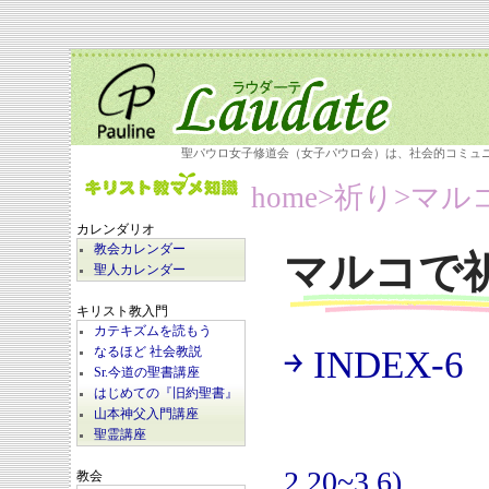
聖パウロ女子修道会（女子パウロ会）は、社会的コミュ
home
>祈り>
マル
カレンダリオ
教会カレンダー
マルコで
聖人カレンダー
キリスト教入門
カテキズムを読もう
￫ INDEX-6
なるほど 社会教説
(
Sr.今道の聖書講座
はじめての『旧約聖書』
山本神父入門講座
聖霊講座
2.20~3.6)
教会