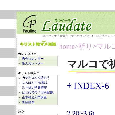
聖パウロ女子修道会（女子パウロ会）は、社会的コミュ
home
>祈り>
マル
カレンダリオ
教会カレンダー
マルコで
聖人カレンダー
キリスト教入門
カテキズムを読もう
￫ INDEX-6
なるほど 社会教説
(
Sr.今道の聖書講座
はじめての『旧約聖書』
山本神父入門講座
聖霊講座
2.20~3.6)
教会