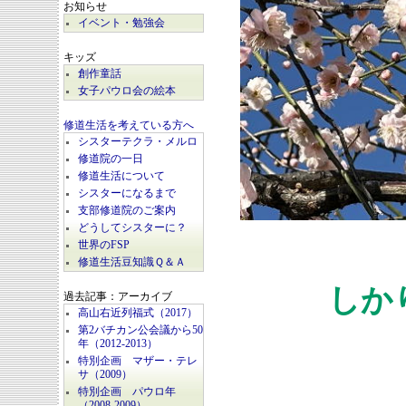
お知らせ
イベント・勉強会
キッズ
創作童話
女子パウロ会の絵本
修道生活を考えている方へ
シスターテクラ・メルロ
修道院の一日
修道生活について
シスターになるまで
支部修道院のご案内
どうしてシスターに？
世界のFSP
修道生活豆知識Ｑ＆Ａ
しか
過去記事：アーカイブ
高山右近列福式（2017）
第2バチカン公会議から50
年（2012-2013）
特別企画 マザー・テレ
サ（2009）
特別企画 パウロ年
（2008-2009）