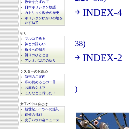
教会をたずねて
日本キリシタン物語
￫ INDEX-4
(
カトリック教会の歴史
キリシタンゆかりの地を
たずねて
祈り
マルコで祈る
38)
神との語らい
祈りへの招き
￫ INDEX-2
祈りのひととき
(
アレオパゴスの祈り
シスターのお薦め
新刊のご案内
私の薦めるこの一冊
)
お薦めシネマ
こんなとこ行った！
女子パウロ会とは
新世紀ルーツへの巡礼
信仰の挑戦
女子パウロ会ニュース