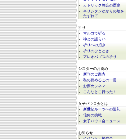
カトリック教会の歴史
キリシタンゆかりの地を
たずねて
祈り
マルコで祈る
神との語らい
祈りへの招き
祈りのひととき
アレオパゴスの祈り
シスターのお薦め
新刊のご案内
私の薦めるこの一冊
お薦めシネマ
こんなとこ行った！
女子パウロ会とは
新世紀ルーツへの巡礼
信仰の挑戦
女子パウロ会ニュース
お知らせ
イベント・勉強会