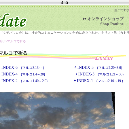
456
聖パウロ
オンラインショップ
──Shop Pauline
（女子パウロ会）は、社会的コミュニケーションのために創立された、キリスト教（カト
祈り>
マルコで祈る
マルコで祈る
￫ INDEX-6
￫ INDEX-5
(マルコ3.13～ )
(マルコ2.20~3.6)
￫ INDEX-4
￫ INDEX-3
(マルコ1.4～20)
(マルコ1.21～38)
￫ INDEX-2
￫ INDEX-1
(マルコ1.40～2.9)
(マルコ2.10～19 )