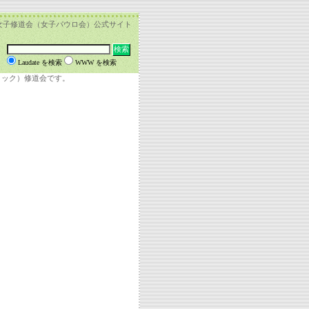
女子修道会（女子パウロ会）公式サイト
Laudate を検索
WWW を検索
リック）修道会です。