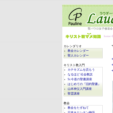
聖パウロ女子修道会
home
>
カレンダリオ
教会カレンダー
聖人カレンダー
キリスト教入門
カテキズムを読もう
なるほど 社会教説
Sr.今道の聖書講座
はじめての『旧約聖書』
山本神父入門講座
聖霊講座
教会
教会をたずねて
日本キリシタン物語