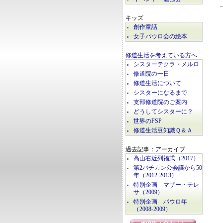
キッズ
創作童話
女子パウロ会の絵本
修道生活を考えている方へ
シスターテクラ・メルロ
修道院の一日
修道生活について
シスターになるまで
支部修道院のご案内
どうしてシスターに？
世界のFSP
修道生活豆知識Ｑ＆Ａ
過去記事：アーカイブ
高山右近列福式（2017）
第2バチカン公会議から50
年（2012-2013）
特別企画 マザー・テレ
サ（2009）
特別企画 パウロ年
（2008-2009）