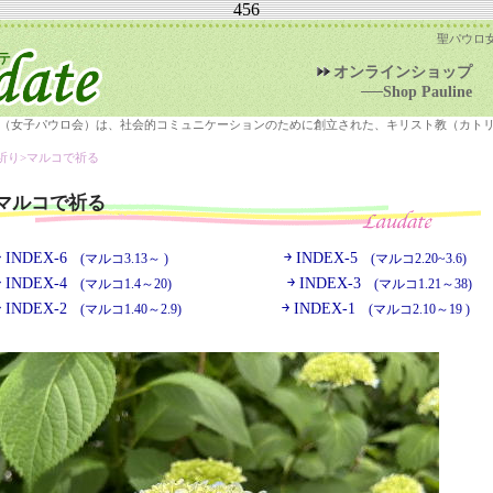
456
聖パウロ
オンラインショップ
──Shop Pauline
（女子パウロ会）は、社会的コミュニケーションのために創立された、キリスト教（カト
祈り>
マルコで祈る
マルコで祈る
￫ INDEX-6
￫ INDEX-5
(マルコ3.13～ )
(マルコ2.20~3.6)
￫ INDEX-4
￫ INDEX-3
(マルコ1.4～20)
(マルコ1.21～38)
￫ INDEX-2
￫ INDEX-1
(マルコ1.40～2.9)
(マルコ2.10～19 )