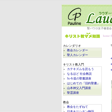
聖パウロ女子修道会
home
>
カレンダリオ
教会カレンダー
聖人カレンダー
キリスト教入門
カテキズムを読もう
なるほど 社会教説
Sr.今道の聖書講座
はじめての『旧約聖書』
山本神父入門講座
聖霊講座
教会
教会をたずねて
日本キリシタン物語