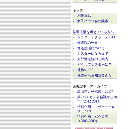
キッズ
創作童話
女子パウロ会の絵本
修道生活を考えている方へ
シスターテクラ・メルロ
修道院の一日
修道生活について
シスターになるまで
支部修道院のご案内
どうしてシスターに？
世界のFSP
修道生活豆知識Ｑ＆Ａ
過去記事：アーカイブ
高山右近列福式（2017）
第2バチカン公会議から50
年（2012-2013）
特別企画 マザー・テレ
サ（2009）
特別企画 パウロ年
（2008-2009）