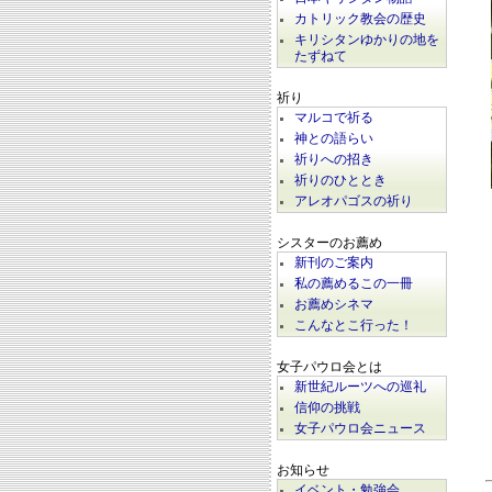
カトリック教会の歴史
キリシタンゆかりの地を
たずねて
祈り
マルコで祈る
神との語らい
祈りへの招き
祈りのひととき
アレオパゴスの祈り
シスターのお薦め
新刊のご案内
私の薦めるこの一冊
お薦めシネマ
こんなとこ行った！
女子パウロ会とは
新世紀ルーツへの巡礼
信仰の挑戦
女子パウロ会ニュース
お知らせ
イベント・勉強会