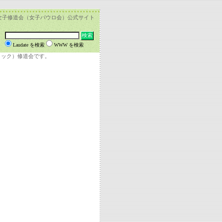
女子修道会（女子パウロ会）公式サイト
Laudate を検索
WWW を検索
リック）修道会です。