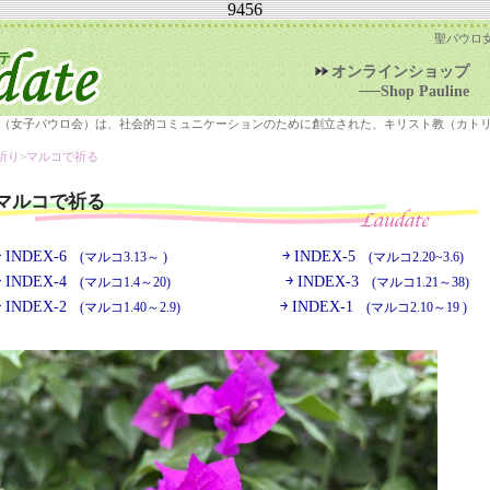
9456
聖パウロ
オンラインショップ
──Shop Pauline
（女子パウロ会）は、社会的コミュニケーションのために創立された、キリスト教（カト
祈り>
マルコで祈る
マルコで祈る
￫ INDEX-6
￫ INDEX-5
(マルコ3.13～ )
(マルコ2.20~3.6)
￫ INDEX-4
￫ INDEX-3
(マルコ1.4～20)
(マルコ1.21～38)
￫ INDEX-2
￫ INDEX-1
(マルコ1.40～2.9)
(マルコ2.10～19 )