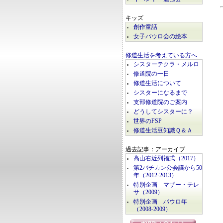
キッズ
創作童話
女子パウロ会の絵本
修道生活を考えている方へ
シスターテクラ・メルロ
修道院の一日
修道生活について
シスターになるまで
支部修道院のご案内
どうしてシスターに？
世界のFSP
修道生活豆知識Ｑ＆Ａ
過去記事：アーカイブ
高山右近列福式（2017）
第2バチカン公会議から50
年（2012-2013）
特別企画 マザー・テレ
サ（2009）
特別企画 パウロ年
（2008-2009）