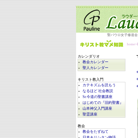
聖パウロ女子修道会
home
>
カレンダリオ
教会カレンダー
聖人カレンダー
キリスト教入門
カテキズムを読もう
なるほど 社会教説
Sr.今道の聖書講座
はじめての『旧約聖書』
山本神父入門講座
聖霊講座
教会
教会をたずねて
日本キリシタン物語