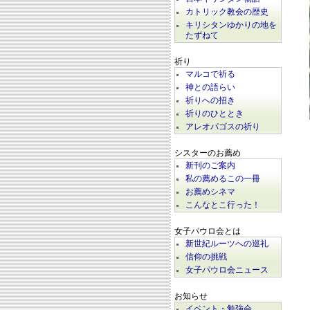
カトリック教会の歴史
キリシタンゆかりの地を
たずねて
祈り
マルコで祈る
神との語らい
祈りへの招き
祈りのひととき
アレオパゴスの祈り
シスターのお薦め
新刊のご案内
私の薦めるこの一冊
お薦めシネマ
こんなとこ行った！
女子パウロ会とは
新世紀ルーツへの巡礼
信仰の挑戦
女子パウロ会ニュース
お知らせ
イベント・勉強会