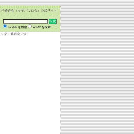
女子修道会（女子パウロ会）公式サイト
Laudate を検索
WWW を検索
リック）修道会です。