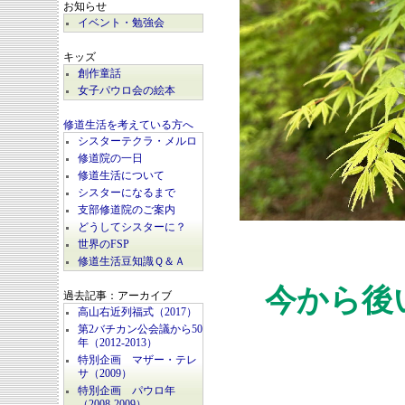
お知らせ
イベント・勉強会
キッズ
創作童話
女子パウロ会の絵本
修道生活を考えている方へ
シスターテクラ・メルロ
修道院の一日
修道生活について
シスターになるまで
支部修道院のご案内
どうしてシスターに？
世界のFSP
修道生活豆知識Ｑ＆Ａ
今から後
過去記事：アーカイブ
高山右近列福式（2017）
第2バチカン公会議から50
年（2012-2013）
特別企画 マザー・テレ
サ（2009）
特別企画 パウロ年
（2008-2009）