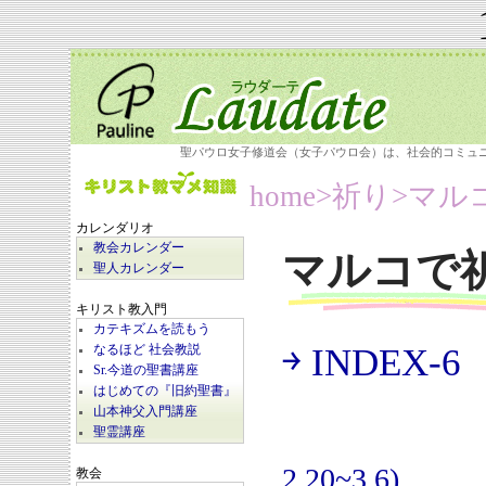
聖パウロ女子修道会（女子パウロ会）は、社会的コミュ
home
>祈り>
マル
カレンダリオ
教会カレンダー
マルコで
聖人カレンダー
キリスト教入門
カテキズムを読もう
￫ INDEX-6
なるほど 社会教説
(
Sr.今道の聖書講座
はじめての『旧約聖書』
山本神父入門講座
聖霊講座
2.20~3.6)
教会