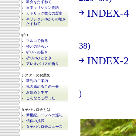
教会をたずねて
日本キリシタン物語
￫ INDEX-4
(
カトリック教会の歴史
キリシタンゆかりの地を
たずねて
祈り
マルコで祈る
38)
神との語らい
祈りへの招き
￫ INDEX-2
祈りのひととき
(
アレオパゴスの祈り
シスターのお薦め
新刊のご案内
私の薦めるこの一冊
)
お薦めシネマ
こんなとこ行った！
女子パウロ会とは
新世紀ルーツへの巡礼
信仰の挑戦
女子パウロ会ニュース