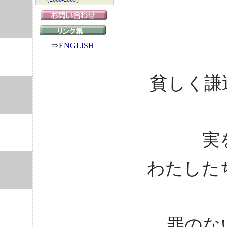
⇒
ENGLISH
貧しく謙
実
わたした
罪のな