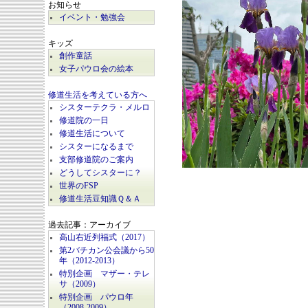
お知らせ
イベント・勉強会
キッズ
創作童話
女子パウロ会の絵本
修道生活を考えている方へ
シスターテクラ・メルロ
修道院の一日
修道生活について
シスターになるまで
支部修道院のご案内
どうしてシスターに？
世界のFSP
修道生活豆知識Ｑ＆Ａ
過去記事：アーカイブ
高山右近列福式（2017）
第2バチカン公会議から50
年（2012-2013）
特別企画 マザー・テレ
サ（2009）
特別企画 パウロ年
（2008-2009）