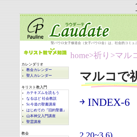
聖パウロ女子修道会（女子パウロ会）は、社会的コミュ
home
>祈り>
マル
カレンダリオ
教会カレンダー
マルコで
聖人カレンダー
キリスト教入門
カテキズムを読もう
￫ INDEX-6
なるほど 社会教説
(
Sr.今道の聖書講座
はじめての『旧約聖書』
山本神父入門講座
聖霊講座
2.20~3.6)
教会