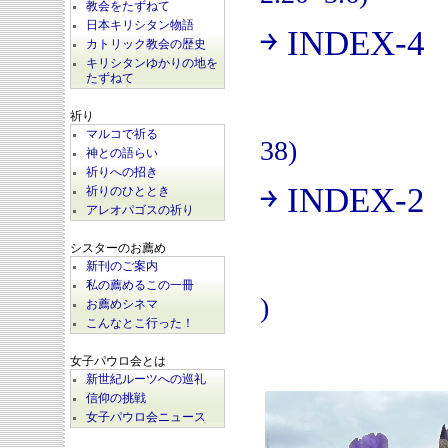
教会をたずねて
日本キリシタン物語
￫ INDEX-4
(
カトリック教会の歴史
キリシタンゆかりの地を
たずねて
祈り
マルコで祈る
38)
神との語らい
祈りへの招き
￫ INDEX-2
祈りのひととき
(
アレオパゴスの祈り
シスターのお薦め
新刊のご案内
私の薦めるこの一冊
)
お薦めシネマ
こんなとこ行った！
女子パウロ会とは
新世紀ルーツへの巡礼
信仰の挑戦
女子パウロ会ニュース