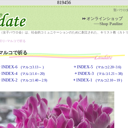
819456
聖パウロ
オンラインショップ
──Shop Pauline
（女子パウロ会）は、社会的コミュニケーションのために創立された、キリスト教（カト
祈り>
マルコで祈る
マルコで祈る
￫ INDEX-6
￫ INDEX-5
(マルコ3.13～ )
(マルコ2.20~3.6)
￫ INDEX-4
￫ INDEX-3
(マルコ1.4～20)
(マルコ1.21～38)
￫ INDEX-2
￫ INDEX-1
(マルコ1.40～2.9)
(マルコ2.10～19 )