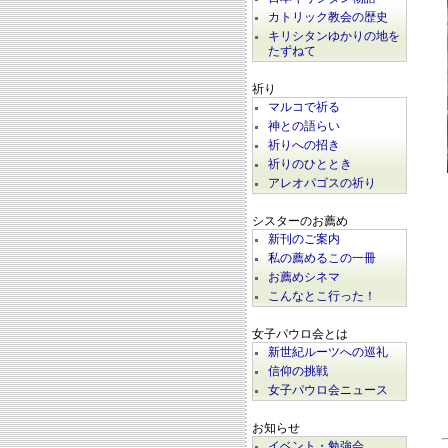
カトリック教会の歴史
キリシタンゆかりの地を
たずねて
祈り
マルコで祈る
神との語らい
祈りへの招き
祈りのひととき
アレオパゴスの祈り
シスターのお薦め
新刊のご案内
私の薦めるこの一冊
お薦めシネマ
こんなとこ行った！
女子パウロ会とは
新世紀ルーツへの巡礼
信仰の挑戦
女子パウロ会ニュース
お知らせ
イベント・勉強会