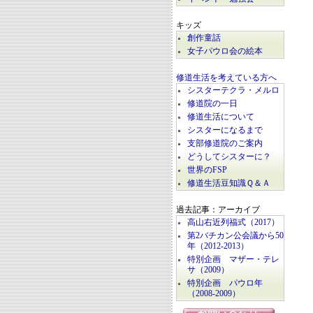
キッズ
創作童話
女子パウロ会の絵本
修道生活を考えている方へ
シスターテクラ・メルロ
修道院の一日
修道生活について
シスターになるまで
支部修道院のご案内
どうしてシスターに？
世界のFSP
修道生活豆知識Ｑ＆Ａ
過去記事：アーカイブ
高山右近列福式（2017）
第2バチカン公会議から50
年（2012-2013）
特別企画 マザー・テレ
サ（2009）
特別企画 パウロ年
（2008-2009）