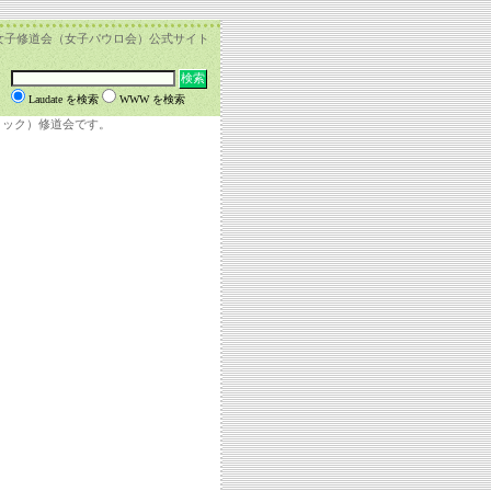
女子修道会（女子パウロ会）公式サイト
Laudate を検索
WWW を検索
リック）修道会です。