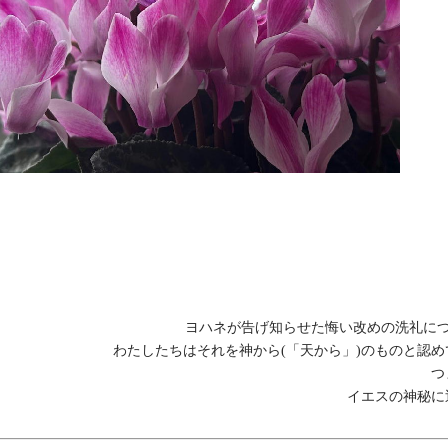
ヨハネが告げ知らせた悔い改めの洗礼に
わたしたちはそれを神から(「天から」)のものと認
つ
イエスの神秘に