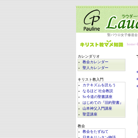
聖パウロ女子修道会
home
>
カレンダリオ
教会カレンダー
聖人カレンダー
キリスト教入門
カテキズムを読もう
なるほど 社会教説
Sr.今道の聖書講座
はじめての『旧約聖書』
山本神父入門講座
聖霊講座
教会
教会をたずねて
日本キリシタン物語