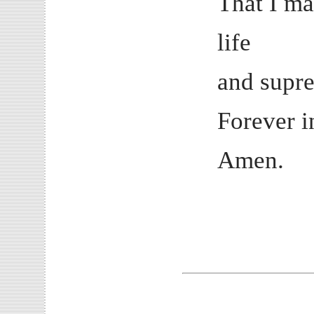
That I ma
life
and supr
Forever i
Amen.
--Re