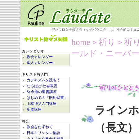
聖パウロ女子修道会（女子パウロ会）は、社会的コミュ
home
＞祈り＞
祈
ールド・ニーバ
カレンダリオ
教会カレンダー
聖人カレンダー
キリスト教入門
カテキズムを読もう
なるほど 社会教説
Sr.今道の聖書講座
はじめての『旧約聖書』
山本神父入門講座
ラインホ
聖霊講座
教会
（長文）
教会をたずねて
日本キリシタン物語
カトリック教会の歴史