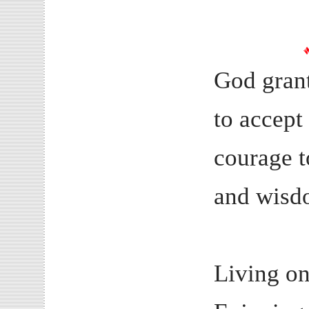
訳
God grant
to accept
courage t
and wisdo
Living on