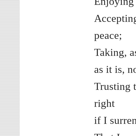
Enjoying 
Accepting
peace;
Taking, a
as it is, 
Trusting 
right
if I surre