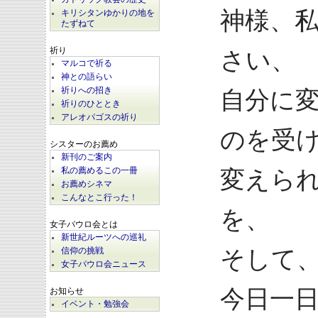
神様、
キリシタンゆかりの地を
たずねて
祈り
さい、
マルコで祈る
神との語らい
祈りへの招き
自分に
祈りのひととき
アレオパゴスの祈り
のを受
シスターのお薦め
新刊のご案内
私の薦めるこの一冊
変えら
お薦めシネマ
こんなとこ行った！
を、
女子パウロ会とは
新世紀ルーツへの巡礼
そして
信仰の挑戦
女子パウロ会ニュース
今日一
お知らせ
イベント・勉強会