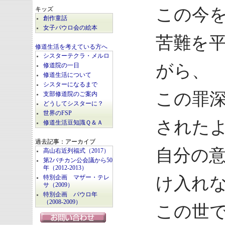
この今
キッズ
創作童話
女子パウロ会の絵本
苦難を
修道生活を考えている方へ
シスターテクラ・メルロ
がら、
修道院の一日
修道生活について
シスターになるまで
この罪
支部修道院のご案内
どうしてシスターに？
世界のFSP
された
修道生活豆知識Ｑ＆Ａ
過去記事：アーカイブ
自分の
高山右近列福式（2017）
第2バチカン公会議から50
年（2012-2013）
け入れ
特別企画 マザー・テレ
サ（2009）
特別企画 パウロ年
（2008-2009）
この世