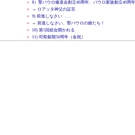
8）聖パウロ修道会創立40周年、パウロ家族創立40周
→ ロアッタ神父の証言
9) 前進しなさい……
→ 前進しなさい、聖パウロの娘たち！
10) 第1回総会開かれる
11) 司祭叙階50周年（金祝）