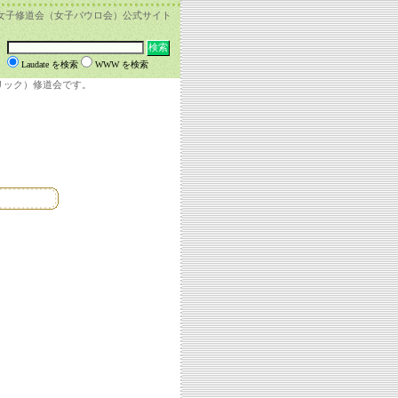
女子修道会（女子パウロ会）公式サイト
Laudate を検索
WWW を検索
リック）修道会です。