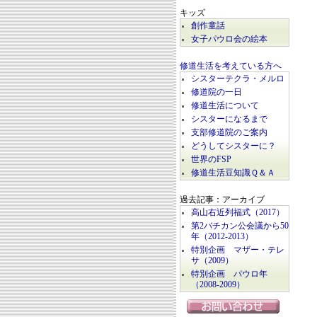
キッズ
創作童話
女子パウロ会の絵本
修道生活を考えている方へ
シスターテクラ・メルロ
修道院の一日
修道生活について
シスターになるまで
支部修道院のご案内
どうしてシスターに？
世界のFSP
修道生活豆知識Ｑ＆Ａ
過去記事：アーカイブ
高山右近列福式（2017）
第2バチカン公会議から50
年（2012-2013）
特別企画 マザー・テレ
サ（2009）
特別企画 パウロ年
（2008-2009）