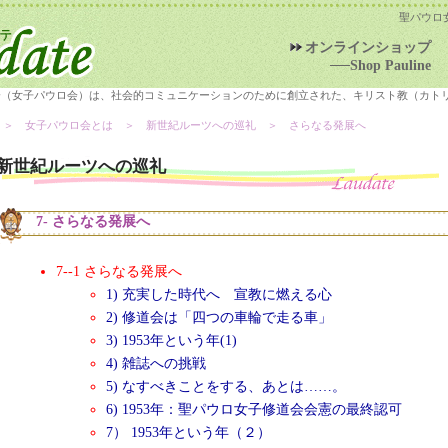
聖パウロ
オンラインショップ
──Shop Pauline
会（女子パウロ会）は、社会的コミュニケーションのために創立された、キリスト教（カト
＞ 女子パウロ会とは ＞
新世紀ルーツへの巡礼
＞ さらなる発展へ
新世紀ルーツへの巡礼
7- さらなる発展へ
7--1 さらなる発展へ
1) 充実した時代へ 宣教に燃える心
2) 修道会は「四つの車輪で走る車」
3) 1953年という年(1)
4) 雑誌への挑戦
5) なすべきことをする、あとは……。
6) 1953年：聖パウロ女子修道会会憲の最終認可
7） 1953年という年（２）