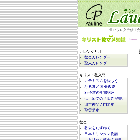
聖パウロ女子修道
home
カレンダリオ
教会カレンダー
聖人カレンダー
キリスト教入門
カテキズムを読もう
なるほど 社会教説
Sr.今道の聖書講座
はじめての『旧約聖書』
山本神父入門講座
聖霊講座
教会
教会をたずねて
日本キリシタン物語
カトリック教会の歴史