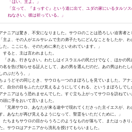
「はい、主よ。」
「立って、『まっすぐ』という道に出て、ユダの家にいるタルソス
ねなさい。彼は祈っている。」
アナニアは驚き、不安になりました。サウロのことは恐ろしい迫害者と
「主よ、その人がエルサレムで主の弟子たちにどんなことをしたか、わ
した。ここにも、そのために来たといわれています。」
すると、主は言われました。
「さあ、行きなさい。わたしはイスラエルの民だけでなく、ほかの民
の名を告げ知らせる証人として、あの男を選んだのだ。あの男はわたし
しのぶだろう。」
ちょうどその同じとき、サウロも一つのまぼろしを見ていました。アナ
て、自分の目をふたたび見えるようにしてくれる、というまぼろしでし
アナニアはもう恐れませんでした。すぐ立ち上がってサウロを訪ねてい
の頭に手をおいて言いました。
「兄弟サウロ、あなたが来る途中で現れてくださった主イエスが、わ
す。あなたが再び見えるようになって、聖霊をいただくために。」
たちまちサウロの目からうろこのようなものが落ちて、またはっきり
た。サウロはアナニアから洗礼を授けてもらいました。