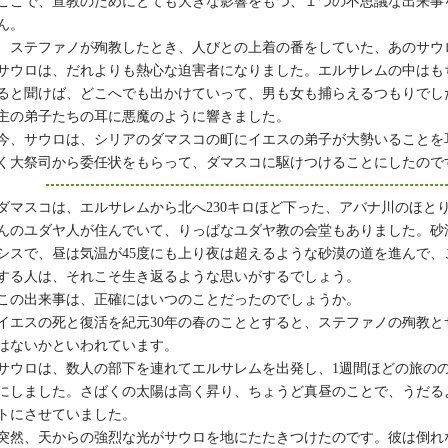
ここで、宣教のためにとても大きな影響をもつ、１つの不思議な出来事
ん。
ステファノが殉教したとき、人びとの上着の番をしていた、あのサウ
サウロは、だれよりも熱心な迫害者になりました。エルサレムの中はも
ると聞けば、どこへでも出かけていって、男も女も捕らえるつもりでし
主の弟子たちの耳に悪魔のように響きました。
今、サウロは、シリアのダマスコの町にイエスの弟子が大勢いることを
く大祭司から委任状をもらって、ダマスコに駆けつけることにしたので
ダマスコは、エルサレムから北へ230キロほど下った、アバナ川のほと
んのユダヤ人が住んでいて、りっぱなユダヤ教の会堂もありました。砂
シスで、昼は気温が45度にも上り夜は超えるような砂漠の道を進んで、
する人は、それこそ生き返るような思いがするでしょう。
この出来事は、正確にはいつのことだったのでしょうか。
イエスの死と復活を紀元30年の春のこととすると、ステファノの殉教と
はないかといわれています。
サウロは、数人の部下を連れてエルサレムを出発し、1週間ほどの旅の
にしました。さばくの太陽は高く昇り、ちょうど真昼のことで、うだる
トにさせていました。
突然、天からの強烈な光がサウロを地にたたきつけたのです。彼は倒れ