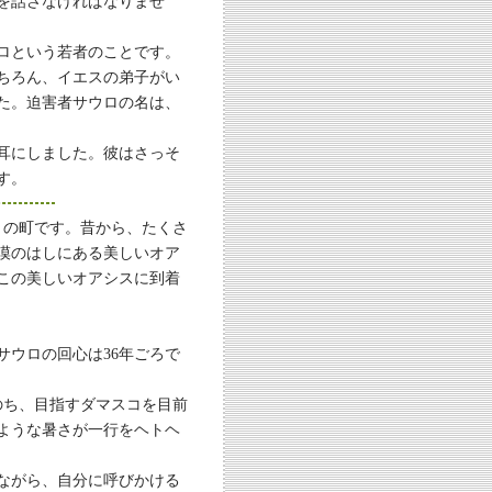
を話さなければなりませ
ロという若者のことです。
ちろん、イエスの弟子がい
た。迫害者サウロの名は、
耳にしました。彼はさっそ
す。
りの町です。昔から、たくさ
漠のはしにある美しいオア
この美しいオアシスに到着
サウロの回心は36年ごろで
のち、目指すダマスコを目前
ような暑さが一行をヘトヘ
ながら、自分に呼びかける