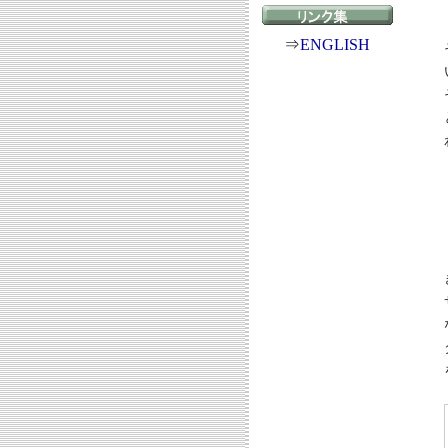
⇒
ENGLISH