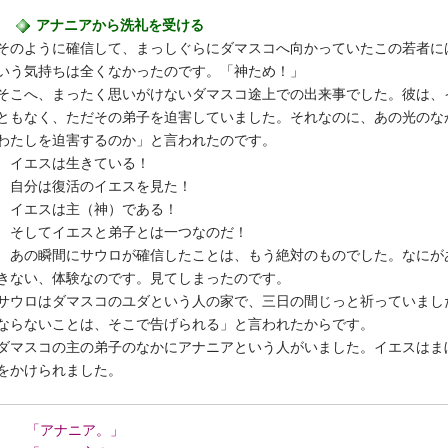
アナニアから洗礼を受ける
そのように確信して、まっしぐらにダマスコへ向かっていたこの若者に
いう気持ちは全くなかったのです。「神ため！」
そこへ、まったく思いがけないダマスコ途上での出来事でした。彼は、
ともなく、ただその弟子を迫害していました。それなのに、あの光のな
わたしを迫害するのか」と言われたのです。
イエスは生きている！
自分は復活のイエスを見た！
イエスは主（神）である！
そしてイエスと弟子とは一つなのだ！
あの瞬間にサウロが確信したことは、もう絶対のものでした。なにが
きない、体験なのです。見てしまったのです。
サウロはダマスコのユダという人の家で、三日の間じっと祈っていまし
ならないことは、そこで告げられる」と言われたからです。
ダマスコの主の弟子のなかにアナニアという人がいました。イエスはま
をかけられました。
「アナニア。」