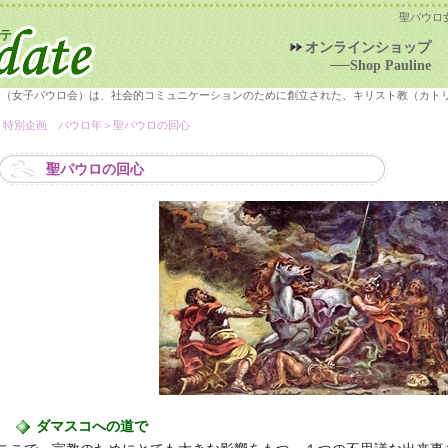
聖パウロ
オンラインショップ
──Shop Pauline
会（女子パウロ会）は、社会的コミュニケーションのために創立された、キリスト教（カト
＞
特別企画 パウロ年
＞聖パウロの回心
聖パウロの回心
ダマスコへの道で