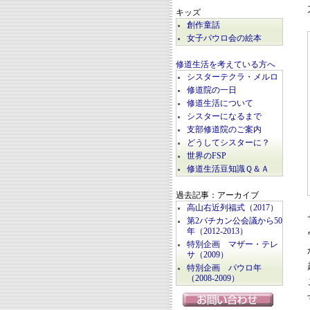
キッズ
創作童話
女子パウロ会の絵本
修道生活を考えている方へ
シスターテクラ・メルロ
修道院の一日
修道生活について
シスターになるまで
支部修道院のご案内
どうしてシスターに？
世界のFSP
修道生活豆知識Ｑ＆Ａ
過去記事：アーカイブ
高山右近列福式（2017）
第2バチカン公会議から50
年（2012-2013）
特別企画 マザー・テレ
サ（2009）
特別企画 パウロ年
（2008-2009）