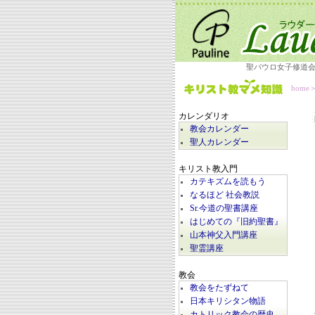
聖パウロ女子修道
home
カレンダリオ
教会カレンダー
聖人カレンダー
キリスト教入門
カテキズムを読もう
なるほど 社会教説
Sr.今道の聖書講座
はじめての『旧約聖書』
山本神父入門講座
聖霊講座
教会
教会をたずねて
日本キリシタン物語
カトリック教会の歴史