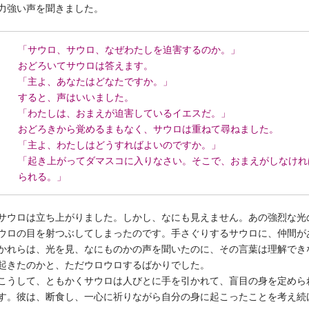
力強い声を聞きました。
「サウロ、サウロ、なぜわたしを迫害するのか。」
おどろいてサウロは答えます。
「主よ、あなたはどなたですか。」
すると、声はいいました。
「わたしは、おまえが迫害しているイエスだ。」
おどろきから覚めるまもなく、サウロは重ねて尋ねました。
「主よ、わたしはどうすればよいのですか。」
「起き上がってダマスコに入りなさい。そこで、おまえがしなけれ
られる。」
サウロは立ち上がりました。しかし、なにも見えません。あの強烈な光
ウロの目を射つぶしてしまったのです。手さぐりするサウロに、仲間が
かれらは、光を見、なにものかの声を聞いたのに、その言葉は理解でき
起きたのかと、ただウロウロするばかりでした。
こうして、ともかくサウロは人びとに手を引かれて、盲目の身を定めら
す。彼は、断食し、一心に祈りながら自分の身に起こったことを考え続