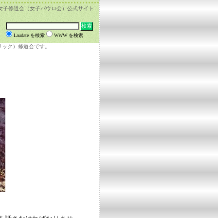
女子修道会（女子パウロ会）公式サイト
Laudate を検索
WWW を検索
リック）修道会です。