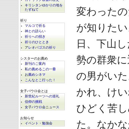
キリシタンゆかりの地を
変わったの
たずねて
祈り
が知りたい
マルコで祈る
神との語らい
祈りへの招き
日、下山し
祈りのひととき
アレオパゴスの祈り
勢の群衆に
シスターのお薦め
新刊のご案内
私の薦めるこの一冊
の男がいた
お薦めシネマ
こんなとこ行った！
かれ、けい
女子パウロ会とは
新世紀ルーツへの巡礼
信仰の挑戦
ひどく苦し
女子パウロ会ニュース
お知らせ
た。なかな
イベント・勉強会