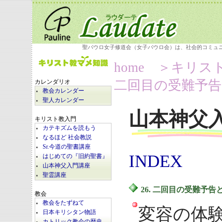
聖パウロ女子修道会（女子パウロ会）は、社会的コミュ
home
＞キリス
二回目の受難予
カレンダリオ
教会カレンダー
聖人カレンダー
山本神父
キリスト教入門
カテキズムを読もう
なるほど 社会教説
Sr.今道の聖書講座
INDEX
はじめての『旧約聖書』
山本神父入門講座
聖霊講座
26. 二回目の受難予
教会
教会をたずねて
変容の体
日本キリシタン物語
カトリック教会の歴史