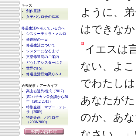
キッズ
ように、弟
創作童話
女子パウロ会の絵本
はできなか
修道生活を考えている方へ
シスターテクラ・メルロ
修道院の一日
イエスは
修道生活について
シスターになるまで
支部修道院のご案内
ない、よこ
どうしてシスターに？
世界のFSP
修道生活豆知識Ｑ＆Ａ
でわたしは
過去記事：アーカイブ
高山右近列福式（2017）
あなたがた
第2バチカン公会議から50
年（2012-2013）
特別企画 マザー・テレ
サ（2009）
のか、あな
特別企画 パウロ年
（2008-2009）
なさい。」