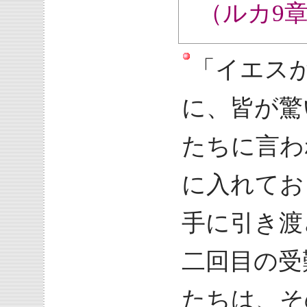
（ルカ9章3
「イエス
に、皆が驚
たちに言わ
に入れてお
手に引き渡
二回目の受
たちは、そ