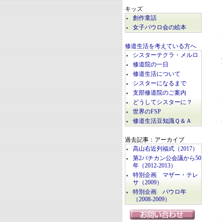
キッズ
創作童話
女子パウロ会の絵本
修道生活を考えている方へ
シスターテクラ・メルロ
修道院の一日
修道生活について
シスターになるまで
支部修道院のご案内
どうしてシスターに？
世界のFSP
修道生活豆知識Ｑ＆Ａ
過去記事：アーカイブ
高山右近列福式（2017）
第2バチカン公会議から50
年（2012-2013）
特別企画 マザー・テレ
サ（2009）
特別企画 パウロ年
（2008-2009）