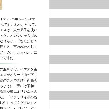
ナス250mのエリコか
進んで行かれた。そして、
エスは二人の弟子を使い
ったことのない子ろばの
だれかが、『なぜほどく
行くと、言われたとおり
どくのか」と言った。二
いて来た。
の服をかけ、イエスを乗
エスがオリーブ山の下り
跡のことで喜び、声高ら
るように。天には平和、
る王が都エルサレムへ入
た。「ファリサイ派のあ
しか）ってください』と
黙れば、石が叫びだす」