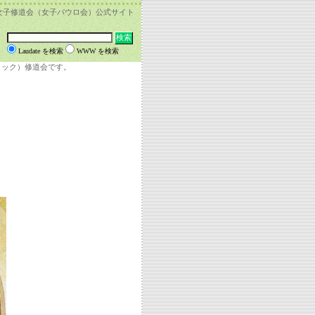
女子修道会（女子パウロ会）公式サイト
Laudate を検索
WWW を検索
リック）修道会です。