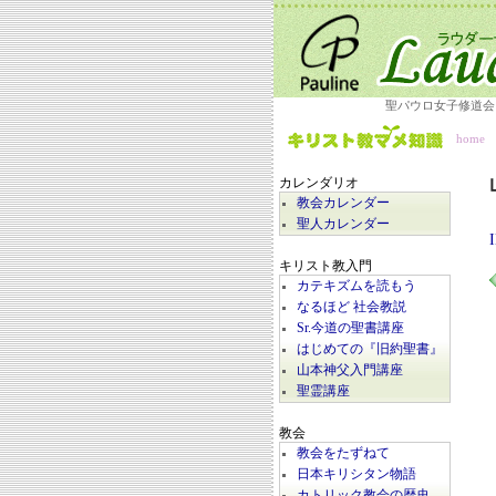
聖パウロ女子修道会
home
カレンダリオ
教会カレンダー
聖人カレンダー
キリスト教入門
カテキズムを読もう
なるほど 社会教説
Sr.今道の聖書講座
はじめての『旧約聖書』
山本神父入門講座
聖霊講座
教会
教会をたずねて
日本キリシタン物語
カトリック教会の歴史