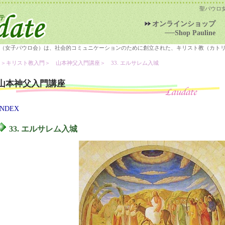
聖パウロ
オンラインショップ
──Shop Pauline
（女子パウロ会）は、社会的コミュニケーションのために創立された、キリスト教（カト
＞キリスト教入門＞
山本神父入門講座
＞ 33. エルサレム入城
山本神父入門講座
INDEX
33. エルサレム入城