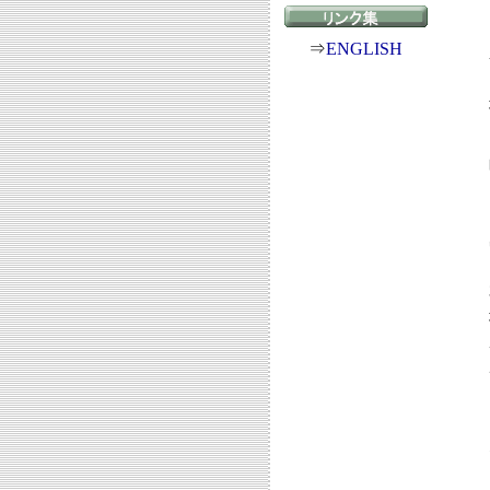
⇒
ENGLISH