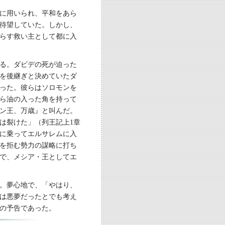
に用いられ、平和をあら
待望していた。しかし、
らす救い主として都に入
る。ダビデの死が迫った
を後継ぎと決めていたダ
った。彼らはソロモンを
ら油の入った角を持って
ン王、万歳』と叫んだ。
は裂けた」（列王記上1章
ばに乗ってエルサレムに入
を拒む勢力の謀略に打ち
で、メシア・王としてエ
。夢心地で、「やはり、
は悪夢だったとでも考え
の予告であった。