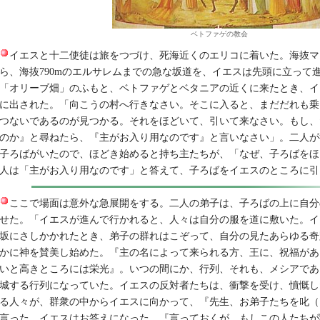
ベトファゲの教会
イエスと十二使徒は旅をつづけ、死海近くのエリコに着いた。海抜マイ
ら、海抜790mのエルサレムまでの急な坂道を、イエスは先頭に立って
「オリーブ畑」のふもと、ベトファゲとベタニアの近くに来たとき、イ
に出された。「向こうの村へ行きなさい。そこに入ると、まだだれも乗
つないであるのが見つかる。それをほどいて、引いて来なさい。もし、
のか』と尋ねたら、『主がお入り用なのです』と言いなさい」。二人が
子ろばがいたので、ほどき始めると持ち主たちが、「なぜ、子ろばをほ
人は「主がお入り用なのです」と答えて、子ろばをイエスのところに引
ここで場面は意外な急展開をする。二人の弟子は、子ろばの上に自分
せた。「イエスが進んで行かれると、人々は自分の服を道に敷いた。イ
坂にさしかかれたとき、弟子の群れはこぞって、自分の見たあらゆる奇
かに神を賛美し始めた。『主の名によって来られる方、王に、祝福があ
いと高きところには栄光』。いつの間にか、行列、それも、メシアであ
城する行列になっていた。イエスの反対者たちは、衝撃を受け、憤慨し
る人々が、群衆の中からイエスに向かって、『先生、お弟子たちを叱（
言った。イエスはお答えになった。『言っておくが、もしこの人たちが