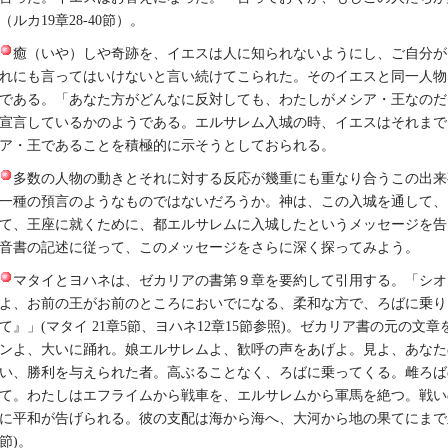
（ルカ19章28-40節）。
癒（いや）しや奇跡を、イエスは人に知られないようにし、ご自分が
れにも言ってはいけないと言い続けてこられた。そのイエスと同一人物
である。「あなた方がどんなに反対しても、わたしがメシア・王なのだ
宣言しているかのようである。エルサレム入城の時、イエスはそれまで
ア・王であることを積極的に示そうとしておられる。
多数の人物の動きとそれに対する反応が幾重にも重なり合うこの出来
一種の預言のようなものではないだろうか。神は、この入城を通して、
て、王座に就くために、都エルサレムに入城したというメッセージを告
音書の記述に従って、このメッセージをさらに深く探ってみよう。
マタイとヨハネは、ゼカリアの書第９章を要約して引用する。「シオ
よ、お前の王がお前のところにおいでになる、柔和な方で、ろばに乗り
て』」(マタイ 21章5節、ヨハネ12章15節参照)。ゼカリア書の元の文
ンよ、大いに踊れ。娘エルサレムよ、歓呼の声をあげよ。見よ、あなた
い、勝利を与えられた者。高ぶることなく、ろばに乗ってくる。雌ろば
て。わたしはエフライムから戦車を、エルサレムから軍馬を絶つ。戦い
に平和が告げられる。彼の支配は海から海へ、大河から地の果てにまで及ぶ」
節)。