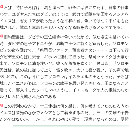
ろば、特に子ろばは、馬と違って、戦争には役に立たず、日常の仕事
わす。ユダヤ人たちはダビデのように、武力で近隣を制圧するメシアを
イエスは、ゼカリアが歌ったような平和の君、争いではなく平和をもた
城された。戦車も軍馬も弓もいらなくなる時を告げるメシアである。
旧約聖書は、ダビデの王位継承の争いのなかで、似た場面を描いてい
時、ダビデの息子アドニヤが、独断で王位に就くと宣言した。ソロモン
ビデの命を受けて、「祭司長ツァドク、預言者ナタン・・・は下って行
ダビデ王のらばに乗せ、ギホンに連れて行った。祭司ツァドクは天幕か
出て、ソロモンに油を注いだ。彼らが角笛を吹くと、民は皆、『ソロモ
民は皆、彼の後に従って上り、笛を吹き、大いに喜び祝い、その声で地
38- 40節)。このようにしてソロモンはイスラエルの王となった。子ろ
城したイエスの姿は、ソロモンの故事を思い起こさせる。王になること
勝って、都入りしたソロモンのように、イエスもユダヤ人の抵抗のなか
ルサレムに入城されたのである。
この行列のなかで、十二使徒は何を感じ、何を考えていたのだろうか
イエスは栄光のなかでメシアとして着座するのだ」、三回の受難の予告
たのではないか。しかし、それはやはり夢で、現実となったのは、受難