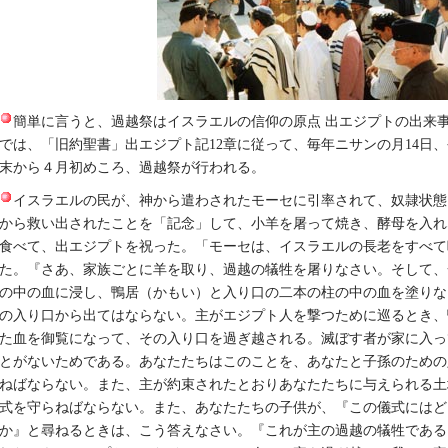
簡単に言うと、過越祭はイスラエルの信仰の原点 出エジプトの出来
では、「旧約聖書」出エジプト記12章に従って、毎年ニサンの月14日
末から４月初めころ、過越祭が行われる。
イスラエルの民が、神から遣わされたモーセに引率されて、奴隷状態
から救い出されたことを「記念」して、小羊を屠って焼き、酵母を入れ
食べて、出エジプトを祝った。「モーセは、イスラエルの長老をすべて
た。『さあ、家族ごとに羊を取り、過越の犠牲を屠りなさい。そして、
の中の血に浸し、鴨居（かもい）と入り口の二本の柱の中の血を塗りな
の入り口から出てはならない。主がエジプト人を撃つために巡るとき、
た血を御覧になって、その入り口を過ぎ越される。滅ぼす者が家に入っ
とがないためである。あなたたちはこのことを、あなたと子孫のための
ねばならない。また、主が約束されたとおりあなたたちに与えられる土
式を守らねばならない。また、あなたたちの子供が、『この儀式にはど
か』と尋ねるときは、こう答えなさい。『これが主の過越の犠牲である