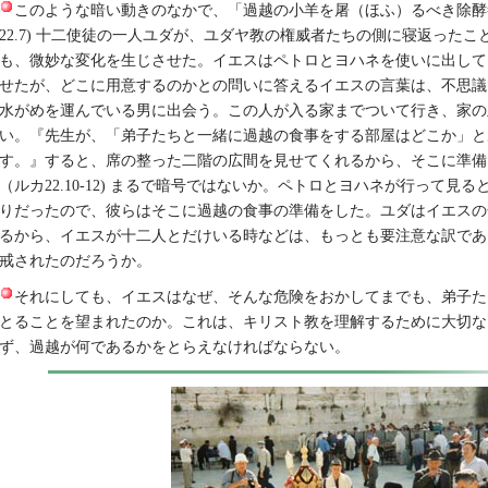
このような暗い動きのなかで、「過越の小羊を屠（ほふ）るべき除酵
22.7) 十二使徒の一人ユダが、ユダヤ教の権威者たちの側に寝返った
も、微妙な変化を生じさせた。イエスはペトロとヨハネを使いに出して
せたが、どこに用意するのかとの問いに答えるイエスの言葉は、不思議
水がめを運んでいる男に出会う。この人が入る家までついて行き、家の
い。『先生が、「弟子たちと一緒に過越の食事をする部屋はどこか」と
す。』すると、席の整った二階の広間を見せてくれるから、そこに準備
（ルカ22.10-12) まるで暗号ではないか。ペトロとヨハネが行って見
りだったので、彼らはそこに過越の食事の準備をした。ユダはイエスの
るから、イエスが十二人とだけいる時などは、もっとも要注意な訳であ
戒されたのだろうか。
それにしても、イエスはなぜ、そんな危険をおかしてまでも、弟子た
とることを望まれたのか。これは、キリスト教を理解するために大切な
ず、過越が何であるかをとらえなければならない。