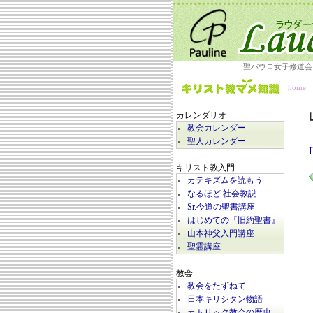
聖パウロ女子修道会
home
カレンダリオ
教会カレンダー
聖人カレンダー
キリスト教入門
カテキズムを読もう
なるほど 社会教説
Sr.今道の聖書講座
はじめての『旧約聖書』
山本神父入門講座
聖霊講座
教会
教会をたずねて
日本キリシタン物語
カトリック教会の歴史