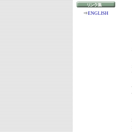
⇒
ENGLISH