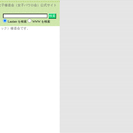
女子修道会（女子パウロ会）公式サイト
Laudate を検索
WWW を検索
リック）修道会です。