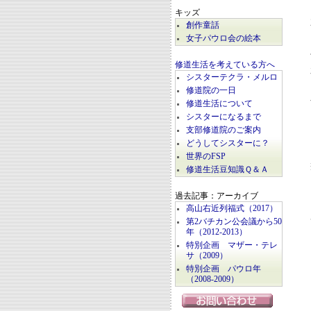
キッズ
創作童話
女子パウロ会の絵本
修道生活を考えている方へ
シスターテクラ・メルロ
修道院の一日
修道生活について
シスターになるまで
支部修道院のご案内
どうしてシスターに？
世界のFSP
修道生活豆知識Ｑ＆Ａ
過去記事：アーカイブ
高山右近列福式（2017）
第2バチカン公会議から50
年（2012-2013）
特別企画 マザー・テレ
サ（2009）
特別企画 パウロ年
（2008-2009）