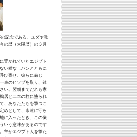
事の記念である。ユダヤ教
、今の暦（太陽暦）の３月
に置かれていたエジプト
ない種なしパンとともに
呼び寄せ、彼らに命じ
一束のヒソプを取り、鉢
さい。翌朝までだれも家
鴨居と二本の柱に塗られ
て、あなたたちを撃つこ
定めとして、永遠に守ら
地に入ったとき、この儀
ういう意味があるのです
。主がエジプト人を撃た