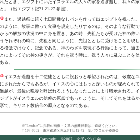
れたとき、エジプトにいたイスラエルの人々の家を過ぎ越し、我々の家
と」（出エジプト記21.21-27 参照)。
また、過越祭に続く七日間種なしパンを作って出エジプトを祝った。
のように、故事に倣って食事を規定したりするのは、そのような行動で
からの解放の状況の中に身を置き、あの時、先祖たちが受けた神の救い
うそれぞれの時に、先祖と同じように、先祖とともに受けることを現し
る模倣ではなく、記念である。神のわざを表現する行動によって、過去
とによってその神の導きが、それを祝う時に、祝う人々に及ぶことを信
ある。
イエスが過越を十二使徒とともに祝おうと希望されたのは、敬虔なユ
にされたからでもあるが、イエスの心にはもっと深いものが秘められて
過越が、最後の晩餐と呼ばれるようになったことにより暗示される。イ
ジプトがイスラエルの信仰の原点であったように、そしてそれをはるか
形で、キリスト教信仰の原点となるのである。
※“Laudate”に掲載の画像・文章の無断転載はご遠慮ください。
〒107-0052 東京都港区赤坂8丁目12-42 聖パウロ女子修道会
Copyright ©2007 女子パウロ会