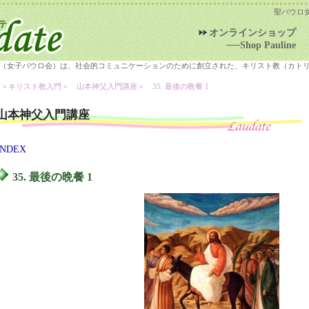
聖パウロ
オンラインショップ
──Shop Pauline
（女子パウロ会）は、社会的コミュニケーションのために創立された、キリスト教（カト
＞キリスト教入門＞
山本神父入門講座
＞ 35. 最後の晩餐 1
山本神父入門講座
INDEX
35. 最後の晩餐 1