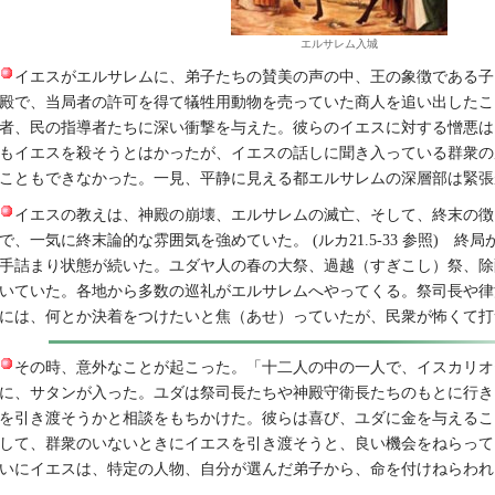
エルサレム入城
イエスがエルサレムに、弟子たちの賛美の声の中、王の象徴である子
殿で、当局者の許可を得て犠牲用動物を売っていた商人を追い出したこ
者、民の指導者たちに深い衝撃を与えた。彼らのイエスに対する憎悪は
もイエスを殺そうとはかったが、イエスの話しに聞き入っている群衆の
こともできなかった。一見、平静に見える都エルサレムの深層部は緊張
イエスの教えは、神殿の崩壊、エルサレムの滅亡、そして、終末の徴
で、一気に終末論的な雰囲気を強めていた。 (ルカ21.5-33 参照) 
手詰まり状態が続いた。ユダヤ人の春の大祭、過越（すぎこし）祭、除
いていた。各地から多数の巡礼がエルサレムへやってくる。祭司長や律
には、何とか決着をつけたいと焦（あせ）っていたが、民衆が怖くて打
その時、意外なことが起こった。「十二人の中の一人で、イスカリオ
に、サタンが入った。ユダは祭司長たちや神殿守衛長たちのもとに行き
を引き渡そうかと相談をもちかけた。彼らは喜び、ユダに金を与えるこ
して、群衆のいないときにイエスを引き渡そうと、良い機会をねらっていた。
いにイエスは、特定の人物、自分が選んだ弟子から、命を付けねらわれ