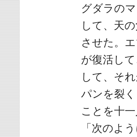
グダラのマ
して、天の
させた。エ
が復活して
して、それ
パンを裂く
ことを十一
「次のように