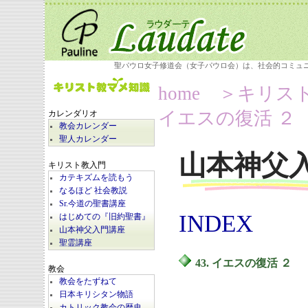
聖パウロ女子修道会（女子パウロ会）は、社会的コミュ
home
＞キリス
イエスの復活 ２
カレンダリオ
教会カレンダー
聖人カレンダー
山本神父
キリスト教入門
カテキズムを読もう
なるほど 社会教説
Sr.今道の聖書講座
INDEX
はじめての『旧約聖書』
山本神父入門講座
聖霊講座
43. イエスの復活 ２
教会
教会をたずねて
日本キリシタン物語
カトリック教会の歴史