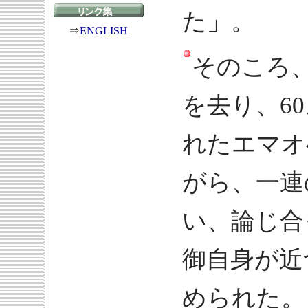
た」。
⇒
ENGLISH
そのころ
を去り、60
れたエマオ
がら、一連
い、論じ合
御自身が近
められた。