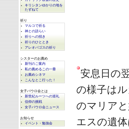
キリシタンゆかりの地を
たずねて
祈り
マルコで祈る
神との語らい
祈りへの招き
祈りのひととき
アレオパゴスの祈り
シスターのお薦め
新刊のご案内
私の薦めるこの一冊
安息日の
お薦めシネマ
こんなとこ行った！
の様子はル
女子パウロ会とは
新世紀ルーツへの巡礼
信仰の挑戦
のマリアと
女子パウロ会ニュース
お知らせ
エスの遺体
イベント・勉強会