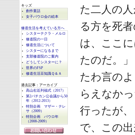
キッズ
た二人の人
創作童話
女子パウロ会の絵本
る方を死者
修道生活を考えている方へ
シスターテクラ・メルロ
修道院の一日
は、ここに
修道生活について
シスターになるまで
たのだ。」
支部修道院のご案内
どうしてシスターに？
世界のFSP
たわ言のよ
修道生活豆知識Ｑ＆Ａ
過去記事：アーカイブ
らえなかっ
高山右近列福式（2017）
第2バチカン公会議から50
年（2012-2013）
特別企画 マザー・テレ
行ったが、
サ（2009）
特別企画 パウロ年
（2008-2009）
で、この出