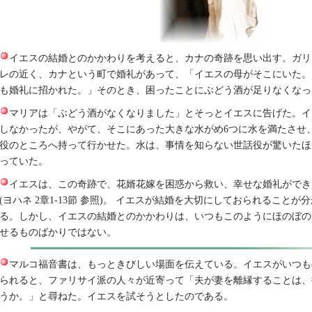
イエスの結婚とのかかわりを考えると、カナの奇跡を思い出す。ガリ
レの近く、カナという町で婚礼があって、「イエスの母がそこにいた。
も婚礼に招かれた。」そのとき、困ったことにぶどう酒が足りなくなっ
マリアは「ぶどう酒がなくなりました」とそっとイエスに告げた。イ
しなかったが、やがて、そこにあった大きな水がめ6つに水を満たさせ
役のところへ持って行かせた。水は、事情を知らない世話役が驚いたほ
っていた。
イエスは、この奇跡で、花婿花嫁を困惑から救い、幸せな婚礼ができ
(ヨハネ 2章1-13節 参照)。 イエスが結婚を大切にしておられること
る。しかし、イエスの結婚とのかかわりは、いつもこのようにほのぼの
せるものばかりではない。
マルコ福音書は、もっときびしい場面を伝えている。イエスがいつも
られると、ファリサイ派の人々が近寄って「夫が妻を離縁することは、
うか。」と尋ねた。イエスを試そうとしたのである。