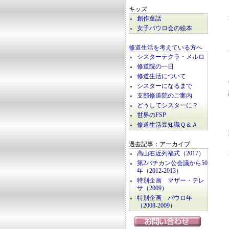
キッズ
創作童話
女子パウロ会の絵本
修道生活を考えている方へ
シスターテクラ・メルロ
修道院の一日
修道生活について
シスターになるまで
支部修道院のご案内
どうしてシスターに？
世界のFSP
修道生活豆知識Ｑ＆Ａ
過去記事：アーカイブ
高山右近列福式（2017）
第2バチカン公会議から50
年（2012-2013）
特別企画 マザー・テレ
サ（2009）
特別企画 パウロ年
（2008-2009）