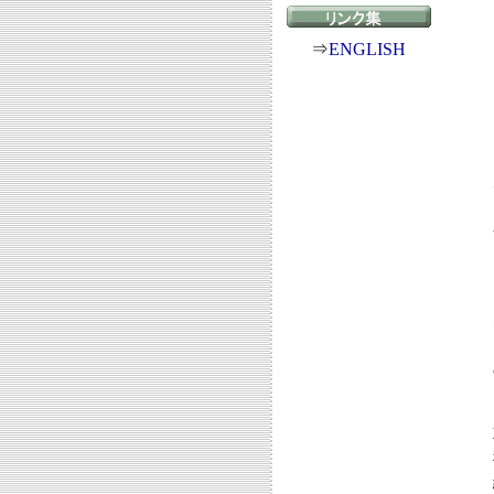
⇒
ENGLISH