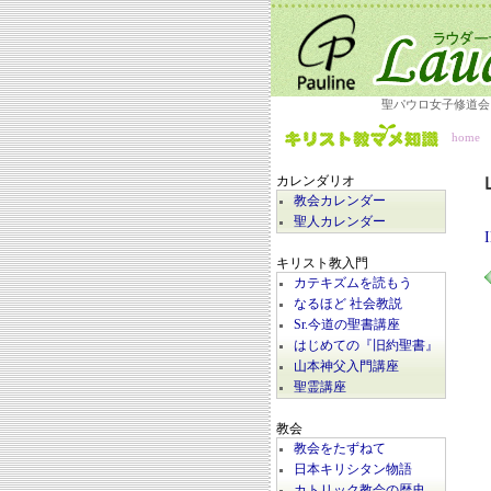
聖パウロ女子修道会
home
カレンダリオ
教会カレンダー
聖人カレンダー
キリスト教入門
カテキズムを読もう
なるほど 社会教説
Sr.今道の聖書講座
はじめての『旧約聖書』
山本神父入門講座
聖霊講座
教会
教会をたずねて
日本キリシタン物語
カトリック教会の歴史