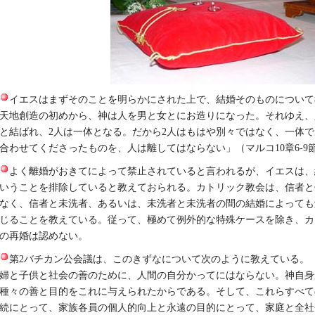
イエスはまずそのことを明らかにされた上で、結婚そのものについて
天地創造の初めから、神は人を男と女とにお造りになった。それゆえ、
と結ばれ、2人は一体となる。だから2人はもはや別々ではなく、一体
合わせてくださったものを、人は離してはならない」（マルコ10章6-9節
よく離婚がおきてによって禁止されていると言われるが、イエスは、
いうことを排除していると教えておられる。カトリック教会は、信者と
なく、信者と未洗者、あるいは、未洗者と未洗者の間の結婚によっても
じることを教えている。従って、極めて例外的な特殊ケースを除き、カ
の再婚は認めない。
第2バチカン公会議は、このきずなについて次のように教えている。
婦と子供と社会の善のために、人間の自分かってにはならない。神自身
種々の善と目的をこれに与えられたからである。そして、これらすべて
続にとって、家族各員の個人的向上と永遠の目的にとって、家庭と全社