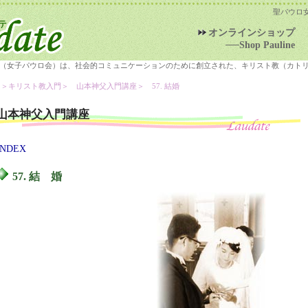
聖パウロ
オンラインショップ
──Shop Pauline
（女子パウロ会）は、社会的コミュニケーションのために創立された、キリスト教（カト
＞キリスト教入門＞
山本神父入門講座
＞ 57. 結婚
山本神父入門講座
INDEX
57. 結 婚