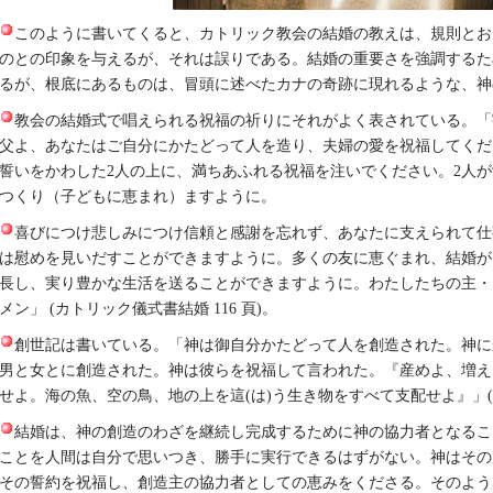
このように書いてくると、カトリック教会の結婚の教えは、規則とお
のとの印象を与えるが、それは誤りである。結婚の重要さを強調するた
るが、根底にあるものは、冒頭に述べたカナの奇跡に現れるような、神
教会の結婚式で唱えられる祝福の祈りにそれがよく表されている。「
父よ、あなたはご自分にかたどって人を造り、夫婦の愛を祝福してくだ
誓いをかわした2人の上に、満ちあふれる祝福を注いでください。2人
つくり（子どもに恵まれ）ますように。
喜びにつけ悲しみにつけ信頼と感謝を忘れず、あなたに支えられて仕
は慰めを見いだすことができますように。多くの友に恵ぐまれ、結婚が
長し、実り豊かな生活を送ることができますように。わたしたちの主・
メン」 (カトリック儀式書結婚 116 頁)。
創世記は書いている。「神は御自分かたどって人を創造された。神に
男と女とに創造された。神は彼らを祝福して言われた。『産めよ、増え
せよ。海の魚、空の鳥、地の上を這(は)う生き物をすべて支配せよ』」(創世記
結婚は、神の創造のわざを継続し完成するために神の協力者となるこ
ことを人間は自分で思いつき、勝手に実行できるはずがない。神はその
その誓約を祝福し、創造主の協力者としての恵みをくださる。そのよう