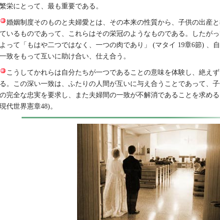
繁栄にとって、最も重要である。
婚姻制度そのものと夫婦愛とは、その本来の性質から、子供の出産と
ているものであって、これらはその栄冠のようなものである。したがっ
よって「もはや二つではなく、一つの肉であり」 (マタイ 19章6節) 
一致をもって互いに助け合い、仕え合う。
こうしてかれらは自分たちが一つであることの意味を体験し、絶えず
る。この深い一致は、ふたりの人間が互いに与え合うことであって、子
の完全な忠実を要求し、また夫婦間の一致が不解消であることを求める」
現代世界憲章48)。