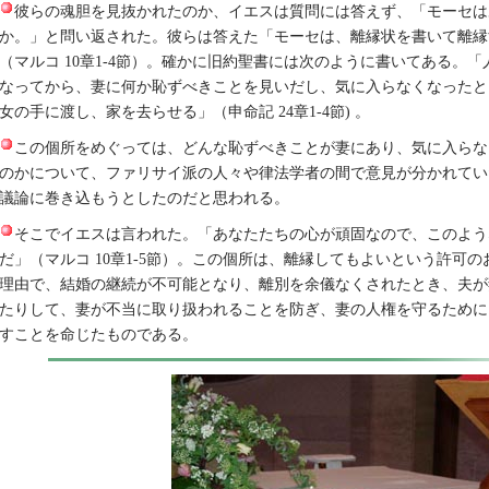
彼らの魂胆を見抜かれたのか、イエスは質問には答えず、「モーセは
か。」と問い返された。彼らは答えた「モーセは、離縁状を書いて離縁
（マルコ 10章1-4節）。確かに旧約聖書には次のように書いてある。
なってから、妻に何か恥ずべきことを見いだし、気に入らなくなったと
女の手に渡し、家を去らせる」（申命記 24章1-4節) 。
この個所をめぐっては、どんな恥ずべきことが妻にあり、気に入らな
のかについて、ファリサイ派の人々や律法学者の間で意見が分かれてい
議論に巻き込もうとしたのだと思われる。
そこでイエスは言われた。「あなたたちの心が頑固なので、このよう
だ」（マルコ 10章1-5節）。この個所は、離縁してもよいという許可
理由で、結婚の継続が不可能となり、離別を余儀なくされたとき、夫が
たりして、妻が不当に取り扱われることを防ぎ、妻の人権を守るために
すことを命じたものである。