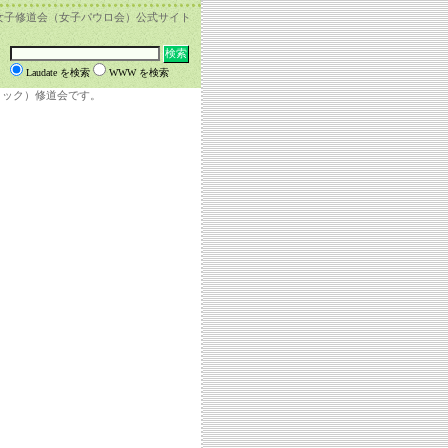
女子修道会（女子パウロ会）公式サイト
Laudate を検索
WWW を検索
リック）修道会です。