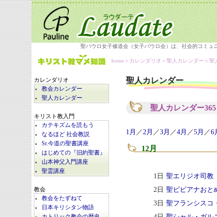
聖パウロ女子修道会（女子パウロ会）は、社会的コミュ
home
＞カレンダリオ＞
聖人カレンダー
＞聖
聖人カレンダー
カレンダリオ
教会カレンダー
聖人カレンダー
聖人カレンダー36
キリスト教入門
カテキズムを読もう
1月
／
2月
／
3月
／
4月
／
5月
／
6
なるほど 社会教説
Sr.今道の聖書講座
12月
はじめての『旧約聖書』
山本神父入門講座
聖霊講座
1日
聖エリジオ司教
2日
聖ビビアナおと
教会
教会をたずねて
3日
聖フランシスコ
日本キリシタン物語
4日
聖シャル・ガル
カトリック教会の歴史