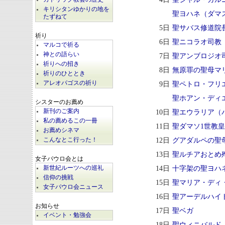
キリシタンゆかりの地を
聖ヨハネ（ダマ
たずねて
5日
聖サバス修道院
祈り
6日
聖ニコラオ司教
マルコで祈る
神との語らい
7日
聖アンブロジオ
祈りへの招き
8日
無原罪の聖母マ
祈りのひととき
アレオパゴスの祈り
9日
聖ペトロ・フリ
聖ホアン・ディ
シスターのお薦め
新刊のご案内
10日
聖エウラリア（
私の薦めるこの一冊
11日
聖ダマソ1世教
お薦めシネマ
12日
グアダルペの聖
こんなとこ行った！
13日
聖ルチアおとめ
女子パウロ会とは
14日
十字架の聖ヨハ
新世紀ルーツへの巡礼
信仰の挑戦
15日
聖マリア・ディ
女子パウロ会ニュース
16日
聖アーデルハイ
お知らせ
17日
聖ベガ
イベント・勉強会
18日
聖ウィニバルド