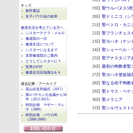
キッズ
19日
聖ウルバヌス5
創作童話
20日
聖ドミニコ（シ
女子パウロ会の絵本
21日
聖ペトロ・カニ
修道生活を考えている方へ
22日
聖フランチェス
シスターテクラ・メルロ
修道院の一日
23日
聖ヨハネ（ケン
修道生活について
24日
聖シェーベル・
シスターになるまで
支部修道院のご案内
25日
聖アナスタジア
どうしてシスターに？
26日
最初の殉教者聖
世界のFSP
修道生活豆知識Ｑ＆Ａ
27日
聖ヨハネ使徒福
28日
聖なる幼子殉教
過去記事：アーカイブ
高山右近列福式（2017）
29日
聖トマス・ベケ
第2バチカン公会議から50
30日
聖メラニア
年（2012-2013）
特別企画 マザー・テレ
31日
聖シルヴェスト
サ（2009）
特別企画 パウロ年
（2008-2009）