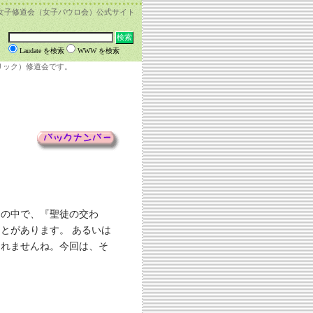
女子修道会（女子パウロ会）公式サイト
Laudate を検索
WWW を検索
リック）修道会です。
その中で、『聖徒の交わ
とがあります。 あるいは
しれませんね。今回は、そ