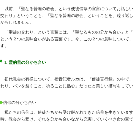
以前、「聖なる普遍の教会」という使徒信条の宣言についてお話し
交わり」ということも、「聖なる普遍の教会」ということを、繰り返
かもしれません。
「聖徒の交わり」という言葉には、「聖なるものの分かち合い」と
という２つの意味合いがある言葉です。今、この２つの意味について
す。
1. 霊的善の分かち合い
初代教会の有様について、福音記者ルカは、『使徒言行録』の中で
わり、パンを裂くこと、祈ることに熱心」だったと美しい描写をして
◆
信仰の分かち合い
私たちの信仰は、使徒たちから受け継がれてきた信仰を生きています
時、教会から受け、それを分かち合いながら充実していくべき命の宝