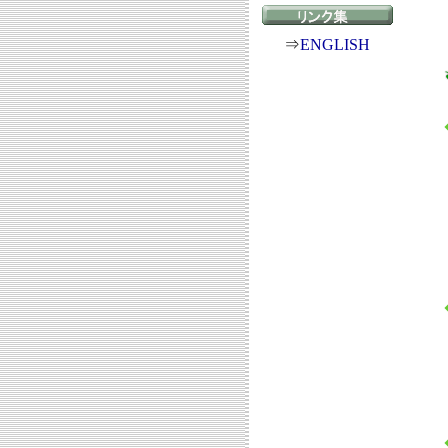
⇒
ENGLISH