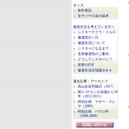
キッズ
創作童話
女子パウロ会の絵本
修道生活を考えている方へ
シスターテクラ・メルロ
修道院の一日
修道生活について
シスターになるまで
支部修道院のご案内
どうしてシスターに？
世界のFSP
修道生活豆知識Ｑ＆Ａ
過去記事：アーカイブ
高山右近列福式（2017）
第2バチカン公会議から50
年（2012-2013）
特別企画 マザー・テレ
サ（2009）
特別企画 パウロ年
（2008-2009）