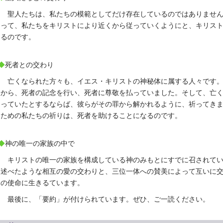
聖人たちは、私たちの模範としてだけ存在しているのではありませ
って、私たちをキリストにより近くから従っていくようにと、キリス
るのです。
◆
死者との交わり
亡くなられた方々も、イエス・キリストの神秘体に属する人々です
から、死者の記念を行い、死者に尊敬を払っていました。そして、亡
っていたとするならば、彼らがその罪から解かれるように、祈ってき
ための私たちの祈りは、死者を助けることになるのです。
◆
神の唯一の家族の中で
キリストの唯一の家族を構成している神のみもとにすでに召されて
述べたような相互の愛の交わりと、三位一体への賛美によって互いに
の使命に生きるています。
最後に、「要約」が付けられています。ぜひ、ご一読ください。