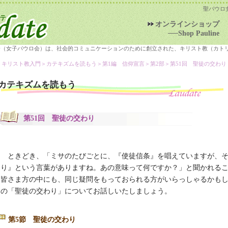
聖パウロ
オンラインショップ
──Shop Pauline
会（女子パウロ会）は、社会的コミュニケーションのために創立された、キリスト教（カト
＞キリスト教入門＞
カテキズムを読もう
＞第1編 信仰宣言＞第2部＞第51回 聖徒の交わり
カテキズムを読もう
第51回 聖徒の交わり
ときどき、「ミサのたびごとに、『使徒信条』を唱えていますが、
り』という言葉がありますね。あの意味って何ですか？」と聞かれるこ
皆さま方の中にも、同じ疑問をもっておられる方がいらっしゃるかも
の「聖徒の交わり」についてお話しいたしましょう。
第5節 聖徒の交わり