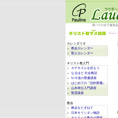
聖パウロ女子修道
home
カレンダリオ
教会カレンダー
聖人カレンダー
キリスト教入門
カテキズムを読もう
なるほど 社会教説
Sr.今道の聖書講座
はじめての『旧約聖書』
山本神父入門講座
聖霊講座
教会
教会をたずねて
日本キリシタン物語
カトリック教会の歴史