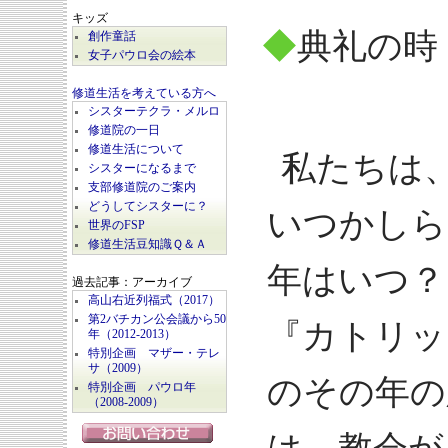
キッズ
◆
典礼の時
創作童話
女子パウロ会の絵本
修道生活を考えている方へ
シスターテクラ・メルロ
修道院の一日
修道生活について
私たちは
シスターになるまで
支部修道院のご案内
どうしてシスターに？
いつかしら
世界のFSP
修道生活豆知識Ｑ＆Ａ
年はいつ？
過去記事：アーカイブ
高山右近列福式（2017）
第2バチカン公会議から50
『カトリッ
年（2012-2013）
特別企画 マザー・テレ
サ（2009）
のその年の
特別企画 パウロ年
（2008-2009）