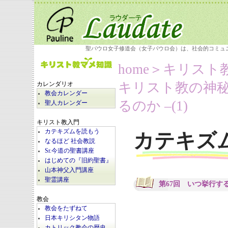
聖パウロ女子修道会（女子パウロ会）は、社会的コミュ
home
＞キリスト
キリスト教の神秘
カレンダリオ
教会カレンダー
るのか –(1)
聖人カレンダー
キリスト教入門
カテキズムを読もう
カテキズ
なるほど 社会教説
Sr.今道の聖書講座
はじめての『旧約聖書』
山本神父入門講座
聖霊講座
第67回 いつ挙行するの
教会
教会をたずねて
日本キリシタン物語
カトリック教会の歴史