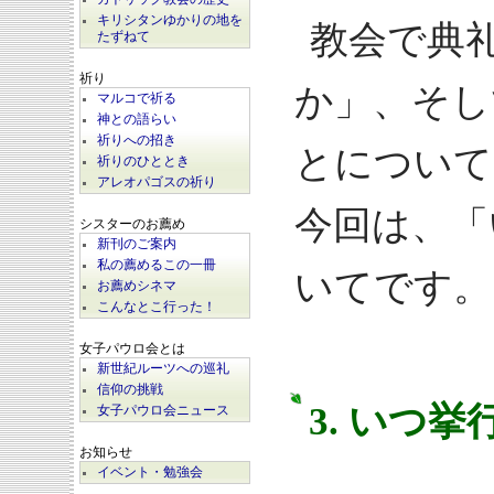
キリシタンゆかりの地を
教会で典
たずねて
祈り
か」、そし
マルコで祈る
神との語らい
祈りへの招き
とについて
祈りのひととき
アレオパゴスの祈り
今回は、「
シスターのお薦め
新刊のご案内
私の薦めるこの一冊
いてです。
お薦めシネマ
こんなとこ行った！
女子パウロ会とは
新世紀ルーツへの巡礼
信仰の挑戦
3. いつ
女子パウロ会ニュース
お知らせ
イベント・勉強会