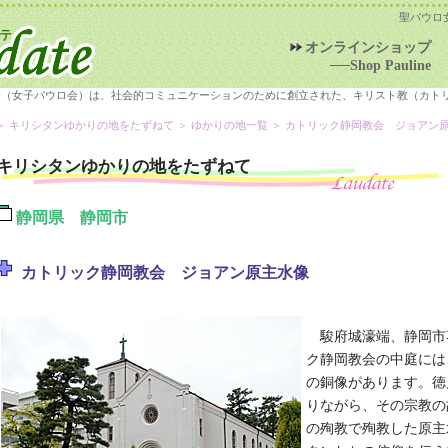
聖パウロ
オンラインショップ
──Shop Pauline
会（女子パウロ会）は、社会的コミュニケーションのために創立された、キリスト教（カト
＞
キリシタンゆかりの地をたずねて
＞
ゆかりの地一覧
＞ カトリック静岡教会 ジョアン
キリシタンゆかりの地をたずねて
静岡県 静岡市
カトリック静岡教会 ジョアン原主水像
駿府城濠端、静岡市
ク静岡教会の中庭には
の銅像があります。徳
りながら、その宗教の
の殉教で殉教した原主