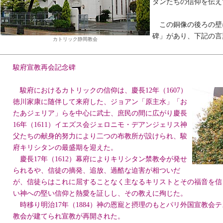
タンたちの信仰を伝え
この銅像の後ろの壁
碑」があり、下記の言
カトリック静岡教会
駿府宣教再会記念碑
駿府におけるカトリックの信仰は、慶長12年（1607）
徳川家康に随伴して来府した、ジョアン「原主水」「お
たあジェリア」らを中心に武士、庶民の間に広がり慶長
16年（1611）イエズス会ジェロニモ・デアンジェリス神
父たちの献身的努力により二つの布教所が設けられ、駿
府キリシタンの最盛期を迎えた。
慶長17年（1612）幕府によりキリシタン禁教令が発せ
られるや、信徒の摘発、追放、過酷な迫害が相ついだ
が、信徒らはこれに屈することなく主なるキリストとその福音を信
い神への堅い信仰と熱愛を証しし、その教えに殉じた。
時移り明治17年（1884）神の恩寵と摂理のもとパリ外国宣教会
教会が建てられ宣教が再開された。