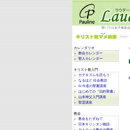
聖パウロ女子修道
home
カレンダリオ
教会カレンダー
聖人カレンダー
キリスト教入門
カテキズムを読もう
なるほど 社会教説
Sr.今道の聖書講座
はじめての『旧約聖書』
山本神父入門講座
聖霊講座
教会
教会をたずねて
日本キリシタン物語
カトリック教会の歴史