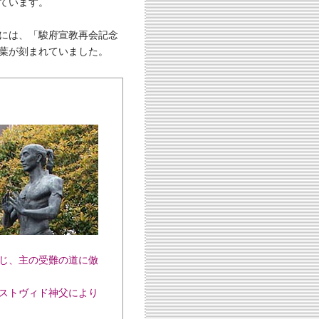
ています。
には、「駿府宣教再会記念
葉が刻まれていました。
じ、主の受難の道に倣
テストヴィド神父により