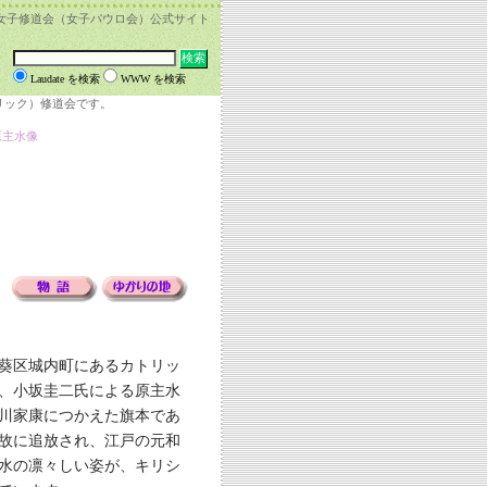
女子修道会（女子パウロ会）公式サイト
Laudate を検索
WWW を検索
リック）修道会です。
原主水像
葵区城内町にあるカトリッ
、小坂圭二氏による原主水
川家康につかえた旗本であ
故に追放され、江戸の元和
水の凛々しい姿が、キリシ