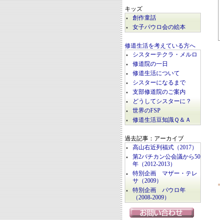
キッズ
創作童話
女子パウロ会の絵本
修道生活を考えている方へ
シスターテクラ・メルロ
修道院の一日
修道生活について
シスターになるまで
支部修道院のご案内
どうしてシスターに？
世界のFSP
修道生活豆知識Ｑ＆Ａ
過去記事：アーカイブ
高山右近列福式（2017）
第2バチカン公会議から50
年（2012-2013）
特別企画 マザー・テレ
サ（2009）
特別企画 パウロ年
（2008-2009）