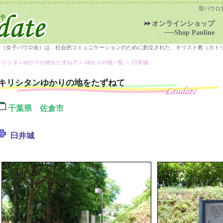
聖パウロ
オンラインショップ
──Shop Pauline
会（女子パウロ会）は、社会的コミュニケーションのために創立された、キリスト教（カト
キリシタンゆかりの地をたずねて
＞
ゆかりの地一覧
＞ 臼井城
キリシタンゆかりの地をたずねて
千葉県 佐倉市
臼井城