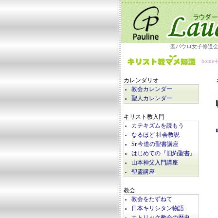
聖パウロ女子修道
home
カレンダリオ
教会カレンダー
聖人カレンダー
キリスト教入門
カテキズムを読もう
なるほど 社会教説
Sr.今道の聖書講座
はじめての『旧約聖書』
山本神父入門講座
聖霊講座
教会
教会をたずねて
日本キリシタン物語
カトリック教会の歴史