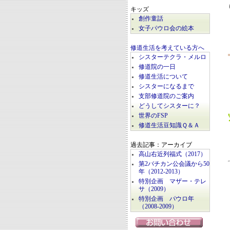
キッズ
創作童話
女子パウロ会の絵本
修道生活を考えている方へ
シスターテクラ・メルロ
修道院の一日
修道生活について
シスターになるまで
支部修道院のご案内
どうしてシスターに？
世界のFSP
修道生活豆知識Ｑ＆Ａ
過去記事：アーカイブ
高山右近列福式（2017）
第2バチカン公会議から50
年（2012-2013）
特別企画 マザー・テレ
サ（2009）
特別企画 パウロ年
（2008-2009）