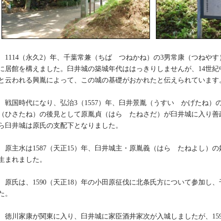
1114（永久2）年、千葉常兼（ちば つねかね）の3男常康（つねや
に居館を構えました。臼井城の築城年代ははっきりしませんが、14世紀
と云われる興胤によって、この城の基礎がおかれたと伝えられています
戦国時代になり、弘治3（1557）年、臼井景胤（うすい かげたね）
（ひさたね）の後見として原胤貞（はら たねさだ）が臼井城に入り善
ら臼井城は原氏の支配下となりました。
原主水は1587（天正15）年、臼井城主・原胤義（はら たねよし）
生まれました。
原氏は、1590（天正18）年の小田原征伐に北条氏方について参加し
た。
徳川家康が関東に入り、臼井城に家臣酒井家次が入城しましたが、159