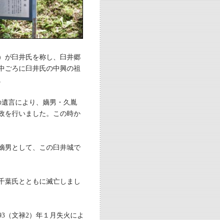
す）が臼井氏を称し、臼井郷
中ごろに臼井氏の中興の祖
。
の遺言により、嫡男・久胤
政を行いました。この時か
の嫡男として、この臼井城で
、千葉氏とともに滅亡しまし
3（文禄2）年１月失火によ