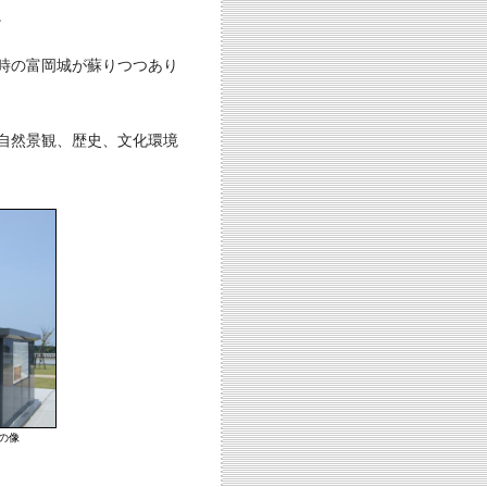
。
当時の富岡城が蘇りつつあり
自然景観、歴史、文化環境
の像