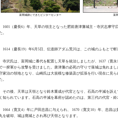
富岡城跡にできたビジターセンター
富
1601（慶長6）年、天草の領主となった肥前唐津藩城主・寺沢志摩守
た。
1614（慶長19）年6月5日、伝道師アダム荒川は、この城のふもとで
寺沢氏は、富岡城に番代を配置し天草を統治しましたが、1637（寛永
で一揆軍から攻撃を受けました。唐津藩の必死の守りで落城は免れまし
守家治の領地となり、山崎氏は大規模な修築及び拡張を行い現在に見ら
た。
その後、天草は天領となり鈴木重成が代官となり、石高の半減を訴え
く知られています。石高の半減を幕府が認めたのは、第三代の代官・鈴
1664（寛文4）年に戸田忠昌に与えられ、 1670（寛文10）年、忠昌
丸を破却、城は廃城とされ再び天領となります。