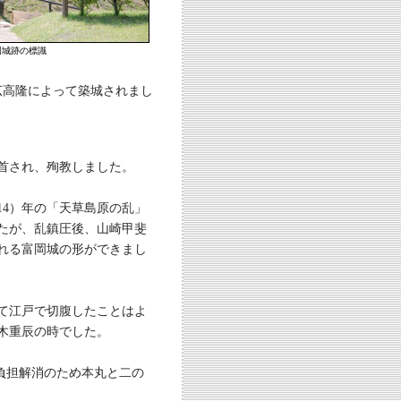
岡城跡の標識
広高隆によって築城されまし
斬首され、殉教しました。
14）年の「天草島原の乱」
たが、乱鎮圧後、山崎甲斐
れる富岡城の形ができまし
て江戸で切腹したことはよ
木重辰の時でした。
は負担解消のため本丸と二の