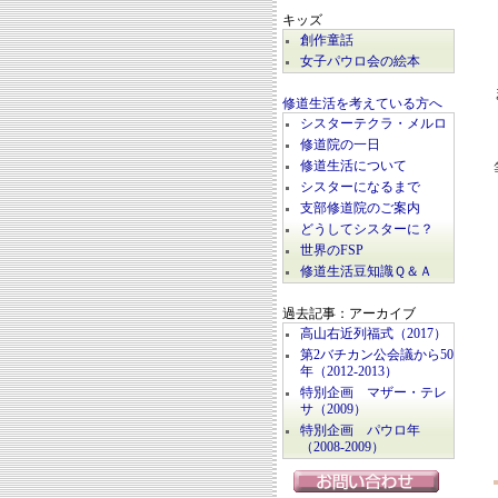
キッズ
創作童話
女子パウロ会の絵本
修道生活を考えている方へ
シスターテクラ・メルロ
修道院の一日
修道生活について
シスターになるまで
支部修道院のご案内
どうしてシスターに？
世界のFSP
修道生活豆知識Ｑ＆Ａ
過去記事：アーカイブ
高山右近列福式（2017）
第2バチカン公会議から50
年（2012-2013）
特別企画 マザー・テレ
サ（2009）
特別企画 パウロ年
（2008-2009）