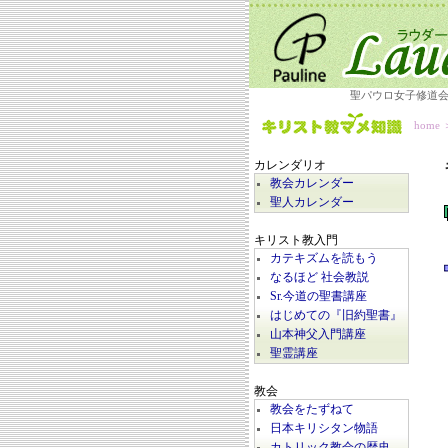
聖パウロ女子修道
home
カレンダリオ
教会カレンダー
聖人カレンダー
キリスト教入門
カテキズムを読もう
なるほど 社会教説
Sr.今道の聖書講座
はじめての『旧約聖書』
山本神父入門講座
聖霊講座
教会
教会をたずねて
日本キリシタン物語
カトリック教会の歴史