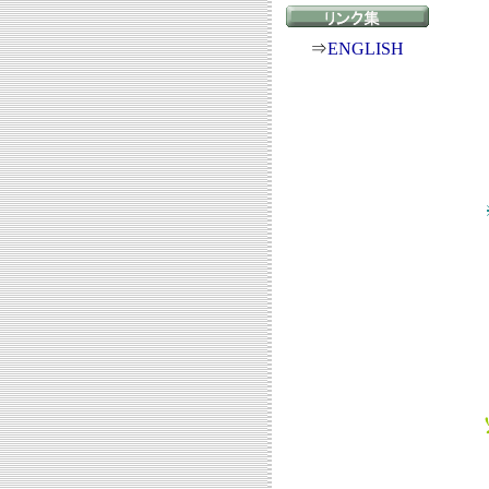
⇒
ENGLISH