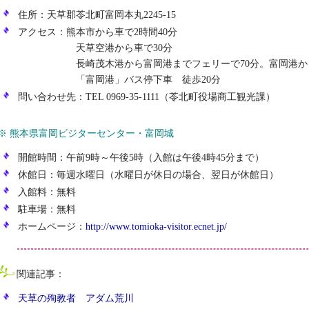
住所：天草郡苓北町富岡本丸2245-15
アクセス：熊本市から車で2時間40分
天草空港から車で30分
長崎茂木港から富岡港までフェリーで70分。富岡港から
「富岡港」バス停下車 徒歩20分
問い合わせ先：TEL 0969-35-1111（苓北町役場商工観光課）
※ 熊本県富岡ビジターセンター・富岡城
開館時間：午前9時～午後5時（入館は午後4時45分まで）
休館日：毎週水曜日（水曜日が休日の場合、翌日が休館日）
入館料：無料
駐車場：無料
ホームページ：
http://www.tomioka-visitor.ecnet.jp/
関連記事：
天草の殉教者 アダム荒川