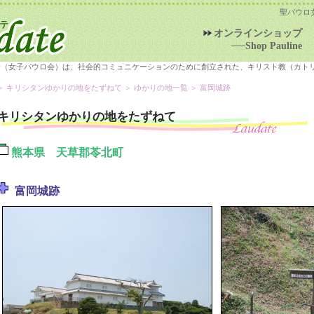
聖パウロ
オンラインショップ
──Shop Pauline
会（女子パウロ会）は、社会的コミュニケーションのために創立された、キリスト教（カト
＞
キリシタンゆかりの地をたずねて
＞
ゆかりの地一覧
＞ 富岡城跡
キリシタンゆかりの地をたずねて
熊本県 天草郡苓北町
富岡城跡