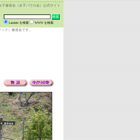
女子修道会（女子パウロ会）公式サイト
Laudate を検索
WWW を検索
リック）修道会です。