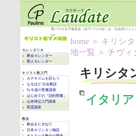
聖パウロ女子修道会（女子パウロ会）は、社会的コミュ
home
＞
キリシタ
地一覧
＞ チヴィ
カレンダリオ
教会カレンダー
聖人カレンダー
キリシタ
キリスト教入門
カテキズムを読もう
なるほど 社会教説
Sr.今道の聖書講座
イタリア
はじめての『旧約聖書』
山本神父入門講座
聖霊講座
教会
教会をたずねて
日本キリシタン物語
カトリック教会の歴史