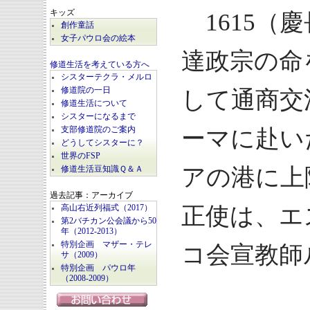
キッズ
1615（
創作童話
女子パウロ会の絵本
達政宗の命
修道生活を考えている方へ
シスターテクラ・メルロ
修道院の一日
して通商交
修道生活について
シスターになるまで
ーマに赴い
支部修道院のご案内
どうしてシスターに？
世界のFSP
アの港に上
修道生活豆知識Ｑ＆Ａ
過去記事：アーカイブ
正使は、エ
高山右近列福式（2017）
第2バチカン公会議から50
年（2012-2013）
特別企画 マザー・テレ
コ会宣教師
サ（2009）
特別企画 パウロ年
（2008-2009）