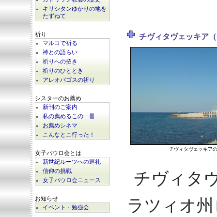
キリシタンゆかりの地を
たずねて
祈り
チヴィタヴェッキア（Civi
マルコで祈る
神との語らい
祈りへの招き
祈りのひととき
アレオパゴスの祈り
シスターのお薦め
新刊のご案内
私の薦めるこの一冊
お薦めシネマ
こんなとこ行った！
チヴィタヴェッキア
女子パウロ会とは
新世紀ルーツへの巡礼
信仰の挑戦
チヴィタ
女子パウロ会ニュース
お知らせ
ラツィオ州
イベント・勉強会