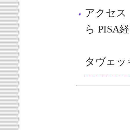
アクセス：
ら PISA
急行で
タヴェッ