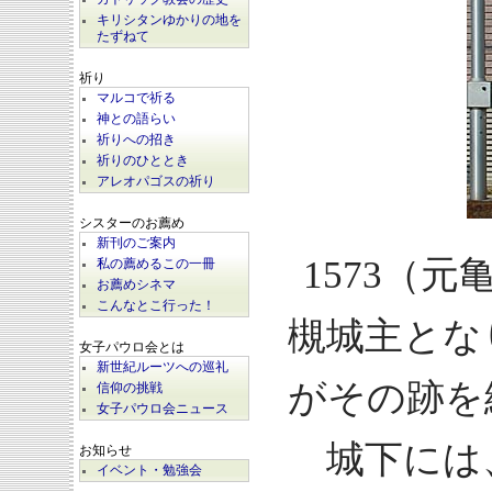
キリシタンゆかりの地を
たずねて
祈り
マルコで祈る
神との語らい
祈りへの招き
祈りのひととき
アレオパゴスの祈り
シスターのお薦め
新刊のご案内
1573（
私の薦めるこの一冊
お薦めシネマ
こんなとこ行った！
槻城主とな
女子パウロ会とは
新世紀ルーツへの巡礼
がその跡を
信仰の挑戦
女子パウロ会ニュース
城下には
お知らせ
イベント・勉強会