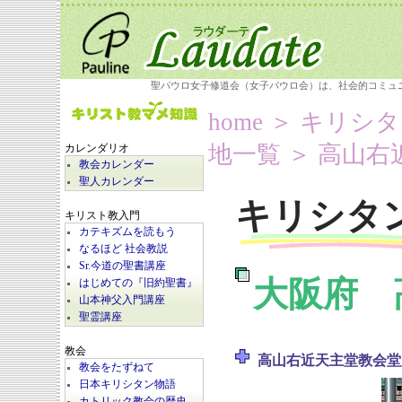
聖パウロ女子修道会（女子パウロ会）は、社会的コミュ
home
＞
キリシタ
地一覧
＞ 高山右
カレンダリオ
教会カレンダー
聖人カレンダー
キリシタ
キリスト教入門
カテキズムを読もう
なるほど 社会教説
Sr.今道の聖書講座
大阪府 
はじめての『旧約聖書』
山本神父入門講座
聖霊講座
教会
高山右近天主堂教会堂
教会をたずねて
日本キリシタン物語
カトリック教会の歴史