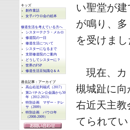
い聖堂が建
キッズ
創作童話
女子パウロ会の絵本
が鳴り、多
修道生活を考えている方へ
シスターテクラ・メルロ
を受けまし
修道院の一日
修道生活について
シスターになるまで
支部修道院のご案内
どうしてシスターに？
世界のFSP
現在、カ
修道生活豆知識Ｑ＆Ａ
過去記事：アーカイブ
槻城趾に向
高山右近列福式（2017）
第2バチカン公会議から50
年（2012-2013）
右近天主教
特別企画 マザー・テレ
サ（2009）
特別企画 パウロ年
（2008-2009）
てられてい