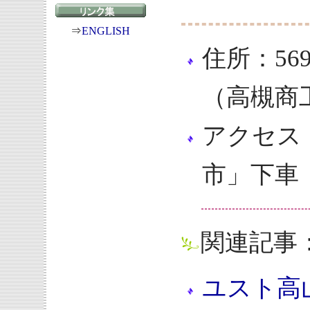
⇒
ENGLISH
住所：56
（高槻商
アクセス
市」下車
関連記事
ユスト高