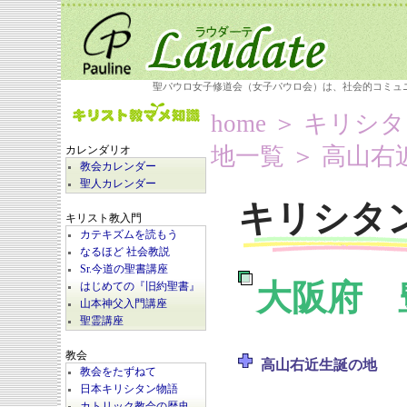
聖パウロ女子修道会（女子パウロ会）は、社会的コミュ
home
＞
キリシタ
地一覧
＞ 高山右
カレンダリオ
教会カレンダー
聖人カレンダー
キリシタ
キリスト教入門
カテキズムを読もう
なるほど 社会教説
Sr.今道の聖書講座
大阪府 
はじめての『旧約聖書』
山本神父入門講座
聖霊講座
教会
高山右近生誕の地
教会をたずねて
日本キリシタン物語
カトリック教会の歴史