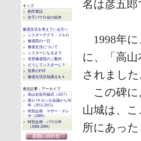
名は彦五郎
キッズ
創作童話
女子パウロ会の絵本
修道生活を考えている方へ
シスターテクラ・メルロ
1998年
修道院の一日
修道生活について
に、「高山
シスターになるまで
支部修道院のご案内
どうしてシスターに？
されました
世界のFSP
修道生活豆知識Ｑ＆Ａ
この碑に
過去記事：アーカイブ
高山右近列福式（2017）
第2バチカン公会議から50
年（2012-2013）
山城は、こ
特別企画 マザー・テレ
サ（2009）
特別企画 パウロ年
所にあった
（2008-2009）