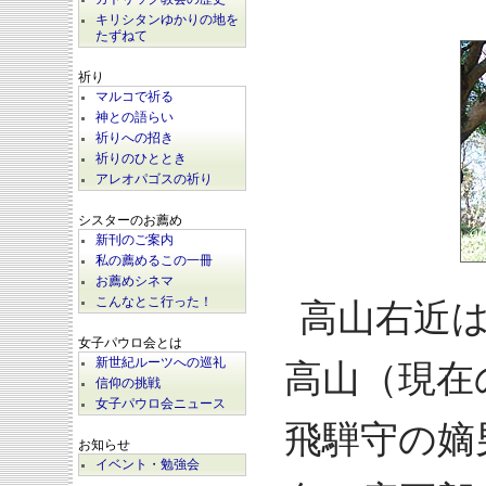
キリシタンゆかりの地を
たずねて
祈り
マルコで祈る
神との語らい
祈りへの招き
祈りのひととき
アレオパゴスの祈り
シスターのお薦め
新刊のご案内
私の薦めるこの一冊
お薦めシネマ
こんなとこ行った！
高山右近は
女子パウロ会とは
新世紀ルーツへの巡礼
高山（現在
信仰の挑戦
女子パウロ会ニュース
飛騨守の嫡
お知らせ
イベント・勉強会