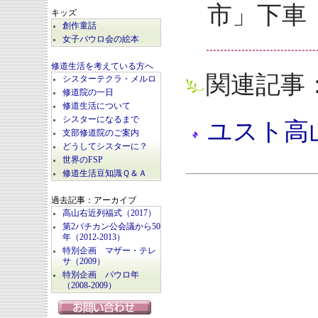
市」下車
キッズ
創作童話
女子パウロ会の絵本
修道生活を考えている方へ
関連記事
シスターテクラ・メルロ
修道院の一日
修道生活について
シスターになるまで
ユスト高
支部修道院のご案内
どうしてシスターに？
世界のFSP
修道生活豆知識Ｑ＆Ａ
過去記事：アーカイブ
高山右近列福式（2017）
第2バチカン公会議から50
年（2012-2013）
特別企画 マザー・テレ
サ（2009）
特別企画 パウロ年
（2008-2009）