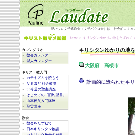
聖パウロ女子修道会（女子パウロ会）は、社会的コミュ
home
＞
キリシタンゆかりの地をたずねて
キリシタンゆかりの地
カレンダリオ
教会カレンダー
聖人カレンダー
大阪府 高槻市
キリスト教入門
カテキズムを読もう
計画的に造られたキリ
なるほど 社会教説
Sr.今道の聖書講座
はじめての『旧約聖書』
山本神父入門講座
聖霊講座
教会
教会をたずねて
日本キリシタン物語
カトリック教会の歴史