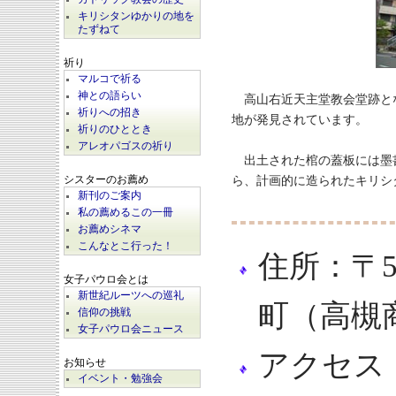
キリシタンゆかりの地を
たずねて
祈り
マルコで祈る
神との語らい
高山右近天主堂教会堂跡と
祈りへの招き
地が発見されています。
祈りのひととき
アレオパゴスの祈り
出土された棺の蓋板には墨
ら、計画的に造られたキリシ
シスターのお薦め
新刊のご案内
私の薦めるこの一冊
お薦めシネマ
こんなとこ行った！
住所：〒5
女子パウロ会とは
新世紀ルーツへの巡礼
町（高槻
信仰の挑戦
女子パウロ会ニュース
アクセス
お知らせ
イベント・勉強会