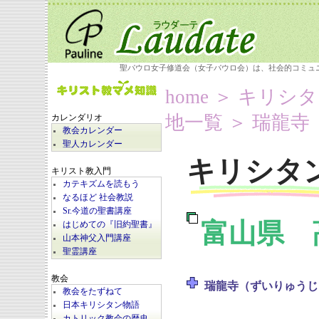
聖パウロ女子修道会（女子パウロ会）は、社会的コミュ
home
＞
キリシタ
地一覧
＞ 瑞龍寺
カレンダリオ
教会カレンダー
聖人カレンダー
キリシタ
キリスト教入門
カテキズムを読もう
なるほど 社会教説
Sr.今道の聖書講座
富山県 
はじめての『旧約聖書』
山本神父入門講座
聖霊講座
教会
瑞龍寺（ずいりゅうじ
教会をたずねて
日本キリシタン物語
カトリック教会の歴史