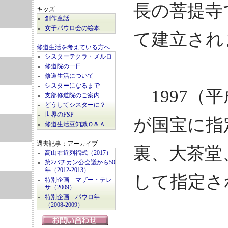
長の菩提寺
キッズ
創作童話
女子パウロ会の絵本
て建立され
修道生活を考えている方へ
シスターテクラ・メルロ
修道院の一日
修道生活について
シスターになるまで
1997（
支部修道院のご案内
どうしてシスターに？
世界のFSP
が国宝に指
修道生活豆知識Ｑ＆Ａ
過去記事：アーカイブ
裏、大茶堂
高山右近列福式（2017）
第2バチカン公会議から50
年（2012-2013）
して指定さ
特別企画 マザー・テレ
サ（2009）
特別企画 パウロ年
（2008-2009）