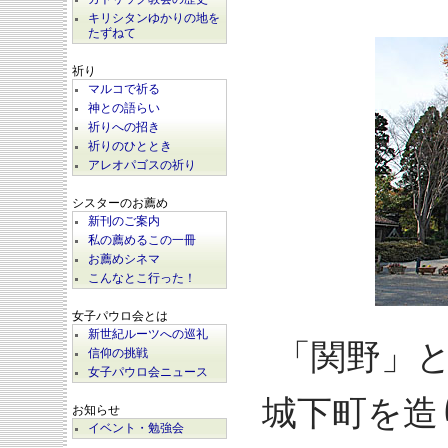
キリシタンゆかりの地を
たずねて
祈り
マルコで祈る
神との語らい
祈りへの招き
祈りのひととき
アレオパゴスの祈り
シスターのお薦め
新刊のご案内
私の薦めるこの一冊
お薦めシネマ
こんなとこ行った！
女子パウロ会とは
新世紀ルーツへの巡礼
「関野」
信仰の挑戦
女子パウロ会ニュース
城下町を造
お知らせ
イベント・勉強会