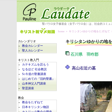
聖パウロ女子修道会（女子パウロ会）は、社会的コミュ
home
＞
キリシタンゆかりの地をたずねて
キリシタンゆかりの地
カレンダリオ
教会カレンダー
聖人カレンダー
石川県 羽咋郡
キリスト教入門
カテキズムを読もう
高山右近の墓
なるほど 社会教説
Sr.今道の聖書講座
はじめての『旧約聖書』
山本神父入門講座
聖霊講座
教会
教会をたずねて
日本キリシタン物語
カトリック教会の歴史