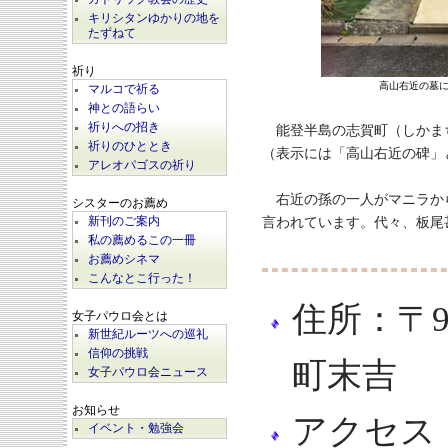
キリシタンゆかりの地を
たずねて
祈り
高山右近の墓
マルコで祈る
神との語らい
祈りへの招き
能登半島の志賀町（しかま
祈りのひととき
（表示には「高山右近の碑」
アレオパゴスの祈り
右近の孫の一人がマニラか
シスターのお薦め
言われています。代々、板尾
新刊のご案内
私の薦めるこの一冊
お薦めシネマ
こんなとこ行った！
住所：〒9
女子パウロ会とは
新世紀ルーツへの巡礼
信仰の挑戦
町末吉
女子パウロ会ニュース
お知らせ
アクセス
イベント・勉強会