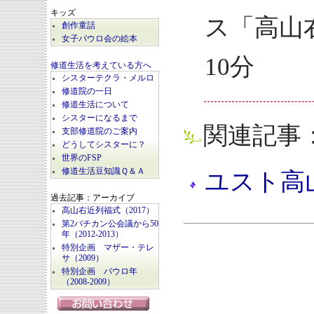
キッズ
ス「高山
創作童話
女子パウロ会の絵本
10分
修道生活を考えている方へ
シスターテクラ・メルロ
修道院の一日
修道生活について
シスターになるまで
関連記事
支部修道院のご案内
どうしてシスターに？
世界のFSP
修道生活豆知識Ｑ＆Ａ
ユスト高
過去記事：アーカイブ
高山右近列福式（2017）
第2バチカン公会議から50
年（2012-2013）
特別企画 マザー・テレ
サ（2009）
特別企画 パウロ年
（2008-2009）