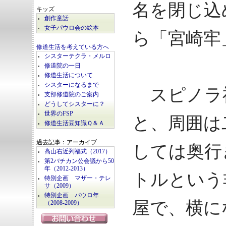
名を閉じ込
キッズ
創作童話
女子パウロ会の絵本
ら「宮崎牢
修道生活を考えている方へ
シスターテクラ・メルロ
修道院の一日
修道生活について
シスターになるまで
スピノラ
支部修道院のご案内
どうしてシスターに？
世界のFSP
と、周囲は
修道生活豆知識Ｑ＆Ａ
過去記事：アーカイブ
しては奥行き
高山右近列福式（2017）
第2バチカン公会議から50
年（2012-2013）
トルという
特別企画 マザー・テレ
サ（2009）
特別企画 パウロ年
屋で、横に
（2008-2009）