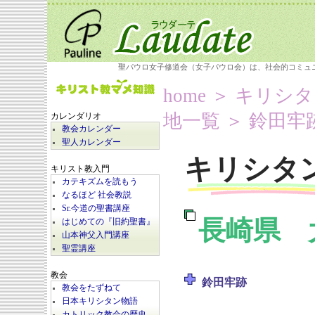
聖パウロ女子修道会（女子パウロ会）は、社会的コミュ
home
＞
キリシタ
地一覧
＞ 鈴田牢
カレンダリオ
教会カレンダー
聖人カレンダー
キリシタ
キリスト教入門
カテキズムを読もう
なるほど 社会教説
Sr.今道の聖書講座
長崎県 
はじめての『旧約聖書』
山本神父入門講座
聖霊講座
教会
鈴田牢跡
教会をたずねて
日本キリシタン物語
カトリック教会の歴史