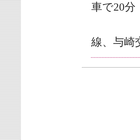
車で20分
鈴田川
線、与崎