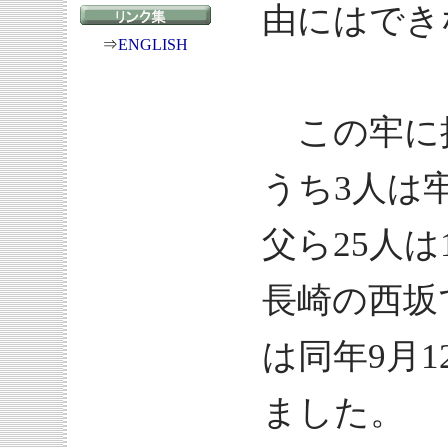
由にはでき
⇒
ENGLISH
この牢に
うち3人は
父ら25人は
長崎の西坂
は同年9月
ました。