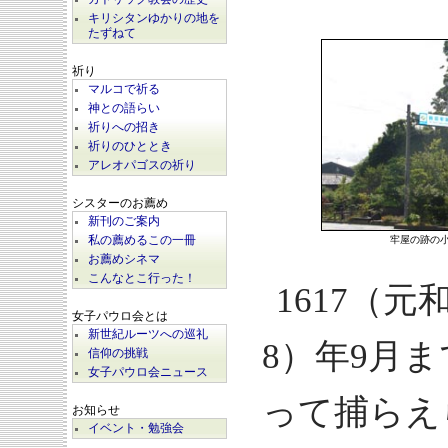
キリシタンゆかりの地を
たずねて
祈り
マルコで祈る
神との語らい
祈りへの招き
祈りのひととき
アレオパゴスの祈り
シスターのお薦め
新刊のご案内
牢屋の跡の
私の薦めるこの一冊
お薦めシネマ
こんなとこ行った！
1617（元
女子パウロ会とは
新世紀ルーツへの巡礼
8）年9月
信仰の挑戦
女子パウロ会ニュース
って捕らえ
お知らせ
イベント・勉強会