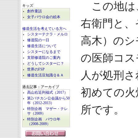
この地は
キッズ
創作童話
女子パウロ会の絵本
右衛門と、
修道生活を考えている方へ
シスターテクラ・メルロ
高木）のシ
修道院の一日
修道生活について
シスターになるまで
の医師コス
支部修道院のご案内
どうしてシスターに？
世界のFSP
人が処刑さ
修道生活豆知識Ｑ＆Ａ
過去記事：アーカイブ
初めての火
高山右近列福式（2017）
第2バチカン公会議から50
年（2012-2013）
所です。
特別企画 マザー・テレ
サ（2009）
特別企画 パウロ年
（2008-2009）