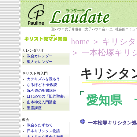
聖パウロ女子修道会（女子パウロ会）は、社会的コミュ
home
＞
キリシタ
＞ 一本松塚キリ
カレンダリオ
教会カレンダー
聖人カレンダー
キリシタ
キリスト教入門
カテキズムを読もう
なるほど 社会教説
Sr.今道の聖書講座
愛知県 
はじめての『旧約聖書』
山本神父入門講座
聖霊講座
教会
一本松塚キリシタン処
教会をたずねて
日本キリシタン物語
カトリック教会の歴史