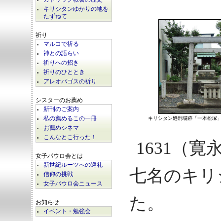
キリシタンゆかりの地を
たずねて
祈り
マルコで祈る
神との語らい
祈りへの招き
祈りのひととき
アレオパゴスの祈り
シスターのお薦め
新刊のご案内
キリシタン処刑場跡「一本松塚
私の薦めるこの一冊
お薦めシネマ
こんなとこ行った！
1631（
女子パウロ会とは
新世紀ルーツへの巡礼
七名のキリ
信仰の挑戦
女子パウロ会ニュース
た。
お知らせ
イベント・勉強会