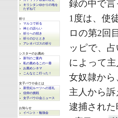
録の中で言
キリシタンゆかりの地を
たずねて
1度は、使徒
祈り
マルコで祈る
神との語らい
ロの第2回
祈りへの招き
祈りのひととき
アレオパゴスの祈り
ッピで、占
シスターのお薦め
新刊のご案内
によって主
私の薦めるこの一冊
お薦めシネマ
こんなとこ行った！
女奴隷から
女子パウロ会とは
新世紀ルーツへの巡礼
主人から訴
信仰の挑戦
女子パウロ会ニュース
逮捕された
お知らせ
イベント・勉強会