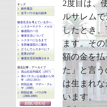
2度目は、使
キッズ
創作童話
女子パウロ会の絵本
ルサレムで
修道生活を考えている方へ
シスターテクラ・メルロ
したとき、
修道院の一日
修道生活について
シスターになるまで
ます。その
支部修道院のご案内
どうしてシスターに？
額の金を払
世界のFSP
修道生活豆知識Ｑ＆Ａ
た」と言う
過去記事：アーカイブ
高山右近列福式（2017）
第2バチカン公会議から50
年（2012-2013）
は生まれな
特別企画 マザー・テレ
サ（2009）
特別企画 パウロ年
います。
（2008-2009）