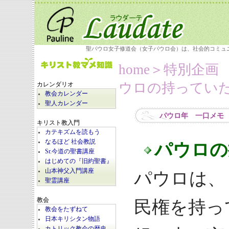
聖パウロ女子修道会（女子パウロ会）は、社会的コミュ
home
＞
特別企画
ウロの持ってい
カレンダリオ
教会カレンダー
聖人カレンダー
パウロ年 一口メモ
キリスト教入門
カテキズムを読もう
なるほど 社会教説
パウロの
Sr.今道の聖書講座
はじめての『旧約聖書』
山本神父入門講座
パウロは、
聖霊講座
教会
民権を持っ
教会をたずねて
日本キリシタン物語
カトリック教会の歴史