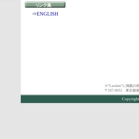
⇒
ENGLISH
※“Laudate”に
〒107-0052 東京
Copyri