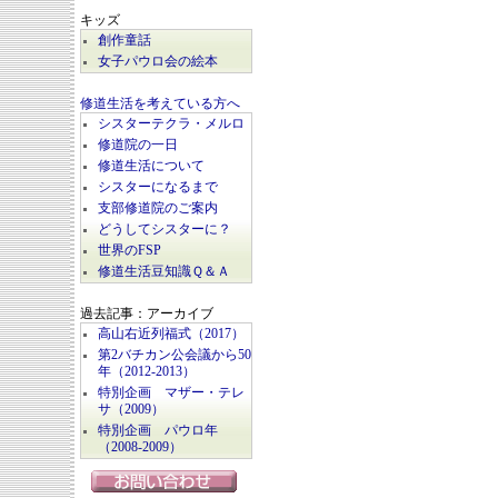
キッズ
創作童話
女子パウロ会の絵本
修道生活を考えている方へ
シスターテクラ・メルロ
修道院の一日
修道生活について
シスターになるまで
支部修道院のご案内
どうしてシスターに？
世界のFSP
修道生活豆知識Ｑ＆Ａ
過去記事：アーカイブ
高山右近列福式（2017）
第2バチカン公会議から50
年（2012-2013）
特別企画 マザー・テレ
サ（2009）
特別企画 パウロ年
（2008-2009）