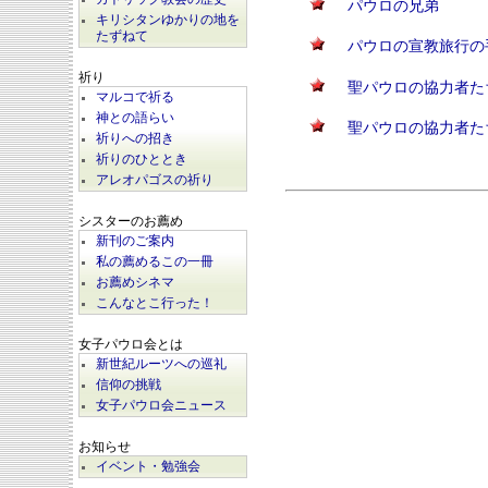
パウロの兄弟
キリシタンゆかりの地を
たずねて
パウロの宣教旅行の
祈り
聖パウロの協力者た
マルコで祈る
神との語らい
聖パウロの協力者た
祈りへの招き
祈りのひととき
アレオパゴスの祈り
シスターのお薦め
新刊のご案内
私の薦めるこの一冊
お薦めシネマ
こんなとこ行った！
女子パウロ会とは
新世紀ルーツへの巡礼
信仰の挑戦
女子パウロ会ニュース
お知らせ
イベント・勉強会