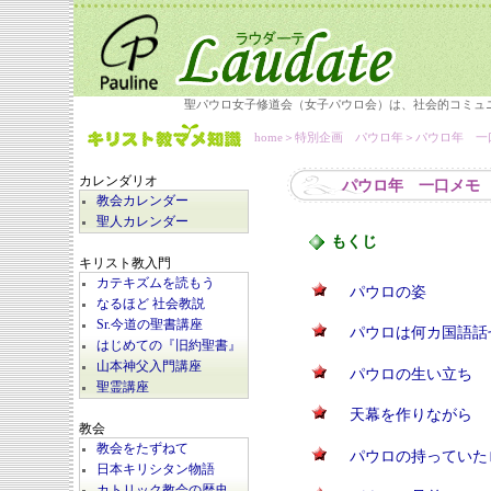
聖パウロ女子修道会（女子パウロ会）は、社会的コミュ
home
＞
特別企画 パウロ年
＞
パウロ年 一
カレンダリオ
パウロ年 一口メモ
教会カレンダー
聖人カレンダー
もくじ
キリスト教入門
カテキズムを読もう
パウロの姿
なるほど 社会教説
Sr.今道の聖書講座
パウロは何カ国語話
はじめての『旧約聖書』
山本神父入門講座
パウロの生い立ち
聖霊講座
天幕を作りながら
教会
教会をたずねて
パウロの持っていた
日本キリシタン物語
カトリック教会の歴史