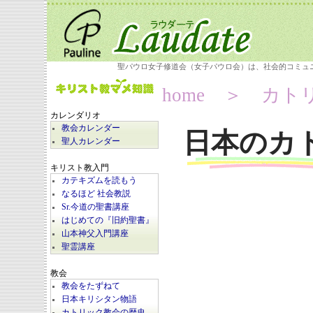
聖パウロ女子修道会（女子パウロ会）は、社会的コミュ
home
＞ カトリ
カレンダリオ
教会カレンダー
日本のカ
聖人カレンダー
キリスト教入門
カテキズムを読もう
なるほど 社会教説
Sr.今道の聖書講座
はじめての『旧約聖書』
山本神父入門講座
聖霊講座
教会
教会をたずねて
日本キリシタン物語
カトリック教会の歴史