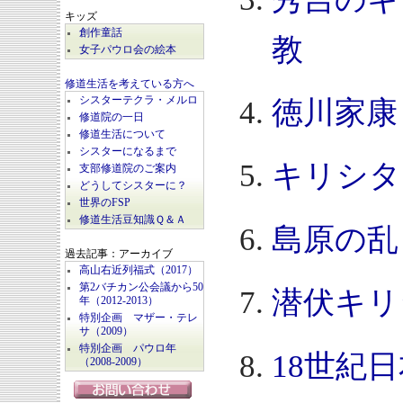
キッズ
創作童話
教
女子パウロ会の絵本
修道生活を考えている方へ
シスターテクラ・メルロ
徳川家康
修道院の一日
修道生活について
シスターになるまで
キリシタ
支部修道院のご案内
どうしてシスターに？
世界のFSP
修道生活豆知識Ｑ＆Ａ
島原の乱
過去記事：アーカイブ
高山右近列福式（2017）
第2バチカン公会議から50
潜伏キリ
年（2012-2013）
特別企画 マザー・テレ
サ（2009）
特別企画 パウロ年
18世紀
（2008-2009）