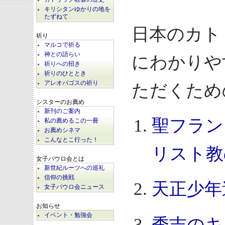
キリシタンゆかりの地を
たずねて
日本のカト
祈り
マルコで祈る
神との語らい
にわかりや
祈りへの招き
祈りのひととき
アレオパゴスの祈り
ただくため
シスターのお薦め
新刊のご案内
聖フラン
私の薦めるこの一冊
お薦めシネマ
こんなとこ行った！
リスト教
女子パウロ会とは
新世紀ルーツへの巡礼
信仰の挑戦
天正少年
女子パウロ会ニュース
お知らせ
イベント・勉強会
秀吉のキ