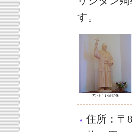
リシタン殉
す。
アントニオ石田の像
住所：〒8