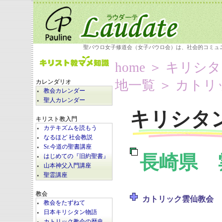
聖パウロ女子修道会（女子パウロ会）は、社会的コミュ
home
＞
キリシタ
地一覧
＞ カトリ
カレンダリオ
教会カレンダー
聖人カレンダー
キリシタ
キリスト教入門
カテキズムを読もう
なるほど 社会教説
Sr.今道の聖書講座
長崎県 
はじめての『旧約聖書』
山本神父入門講座
聖霊講座
教会
カトリック雲仙教会
教会をたずねて
日本キリシタン物語
カトリック教会の歴史