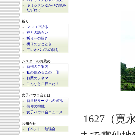
キリシタンゆかりの地を
たずねて
祈り
マルコで祈る
神との語らい
祈りへの招き
祈りのひととき
アレオパゴスの祈り
シスターのお薦め
新刊のご案内
私の薦めるこの一冊
お薦めシネマ
こんなとこ行った！
女子パウロ会とは
新世紀ルーツへの巡礼
信仰の挑戦
女子パウロ会ニュース
1627（寛
お知らせ
イベント・勉強会