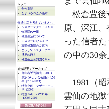
まで雲仙地
キッズ
創作童話
松倉豊後
女子パウロ会の絵本
修道生活を考えている方へ
原、深江、
シスターテクラ・メルロ
修道院の一日
修道生活について
った信者た
シスターになるまで
支部修道院のご案内
どうしてシスターに？
の中の30
世界のFSP
修道生活豆知識Ｑ＆Ａ
過去記事：アーカイブ
高山右近列福式（2017）
第2バチカン公会議から50
1981（
年（2012-2013）
特別企画 マザー・テレ
サ（2009）
雲仙の地獄
特別企画 パウロ年
（2008-2009）