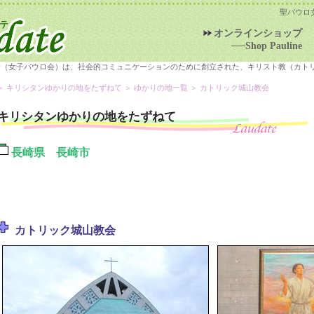
聖パウロ
オンラインショップ
──Shop Pauline
会（女子パウロ会）は、社会的コミュニケーションのために創立された、キリスト教（カト
＞
キリシタンゆかりの地をたずねて
＞
ゆかりの地一覧
＞ カトリック城山教会
キリシタンゆかりの地をたずねて
長崎県 長崎市
カトリック城山教会