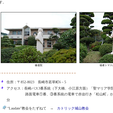
す。
修道院
福者トマス
住所：〒852-8023 長崎市若草町6－5
アクセス：長崎バス3番系統（下大橋、小江原方面）「聖マリア学
路面電車①番、③番系統の電車で赤迫行き「松山町」か「大
分
“Laudate”教会をたずねて →
カトリック城山教会