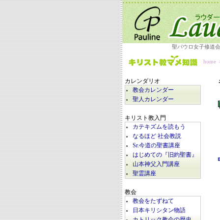
聖パウロ女子修道
home
カレンダリオ
教会カレンダー
聖人カレンダー
キリスト教入門
カテキズムを読もう
なるほど 社会教説
Sr.今道の聖書講座
はじめての『旧約聖書』
山本神父入門講座
聖霊講座
教会
教会をたずねて
日本キリシタン物語
カトリック教会の歴史