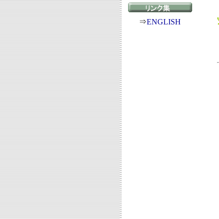
⇒
ENGLISH