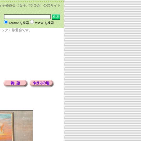
女子修道会（女子パウロ会）公式サイト
Laudate を検索
WWW を検索
リック）修道会です。