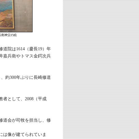
兵衛神父の絵
道院は1614（慶長19）年
井嘉兵衛やトマス金鍔次兵
、約300年ぶりに長崎修道
者として、2008（平成
ノ修道会が司牧を担当し、修
には像が建てられていま