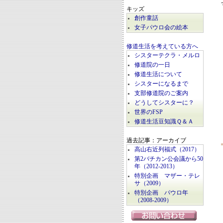
キッズ
創作童話
女子パウロ会の絵本
修道生活を考えている方へ
シスターテクラ・メルロ
修道院の一日
修道生活について
シスターになるまで
支部修道院のご案内
どうしてシスターに？
世界のFSP
修道生活豆知識Ｑ＆Ａ
過去記事：アーカイブ
高山右近列福式（2017）
第2バチカン公会議から50
年（2012-2013）
特別企画 マザー・テレ
サ（2009）
特別企画 パウロ年
（2008-2009）