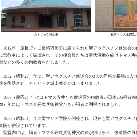
カトリック城山教
福者トマス金鍔次
1612年（慶長17）に長崎万屋町に建てられた聖アウグスチノ修道会の修
に禁教令によって破壊され、その後会員たちは潜伏活動を続けトマス寺
衛などの多くの殉教者をだしました。
1952（昭和27）年に、聖アウグスチノ修道会の3人の司祭が長崎に入り
院を復活させ、カトリック城山教会がはじまりました。
1867（慶応2）年にはトマス寺井たち放虎原の殉教者が日本205福者殉教
20）年にはトマス金鍔次兵衛神父たちが福者に列福されました。
1956（昭和31）年に聖マリア学院が開校され、現在も聖アウグスチ
道院が併設されています。
聖堂内には、福者トマス金鍔次兵衛神父の絵が掛けられ、修道院の庭