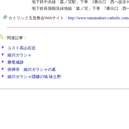
地下鉄中央線「森ノ宮駅」下車 2番出口 西へ徒歩1
地下鉄長堀鶴見緑地線「森ノ宮」下車 7番出口 西へ徒
カトリック玉造教会Webサイト：
http://www.tamatsukuri-catholic.com
関連記事：
ユスト高山右近
細川ガラシャ
勝竜城跡
崇禅寺 細川ガラシャの墓
細川ガラシャ隠棲の地 味土野