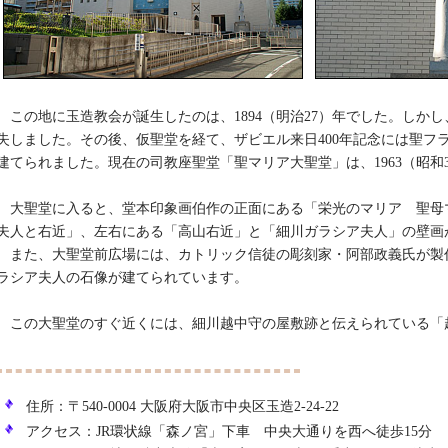
この地に玉造教会が誕生したのは、1894（明治27）年でした。しかし
失しました。その後、仮聖堂を経て、ザビエル来日400年記念には聖フ
建てられました。現在の司教座聖堂「聖マリア大聖堂」は、1963（昭和
大聖堂に入ると、堂本印象画伯作の正面にある「栄光のマリア 聖母
夫人と右近」、左右にある「高山右近」と「細川ガラシア夫人」の壁画
また、大聖堂前広場には、カトリック信徒の彫刻家・阿部政義氏が製
ラシア夫人の石像が建てられています。
この大聖堂のすぐ近くには、細川越中守の屋敷跡と伝えられている「
住所：〒540-0004 大阪府大阪市中央区玉造2-24-22
アクセス：JR環状線「森ノ宮」下車 中央大通りを西へ徒歩15分