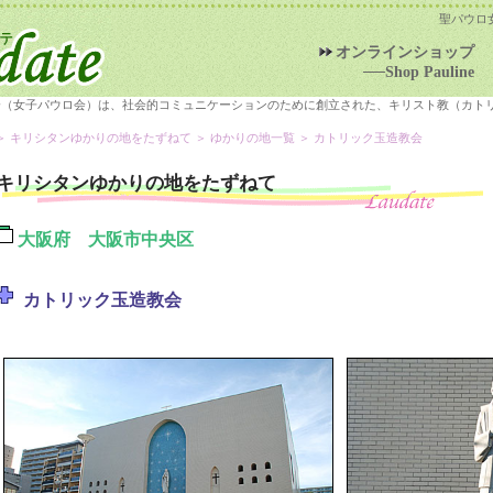
聖パウロ
オンラインショップ
──Shop Pauline
会（女子パウロ会）は、社会的コミュニケーションのために創立された、キリスト教（カト
＞
キリシタンゆかりの地をたずねて
＞
ゆかりの地一覧
＞ カトリック玉造教会
キリシタンゆかりの地をたずねて
大阪府 大阪市中央区
カトリック玉造教会