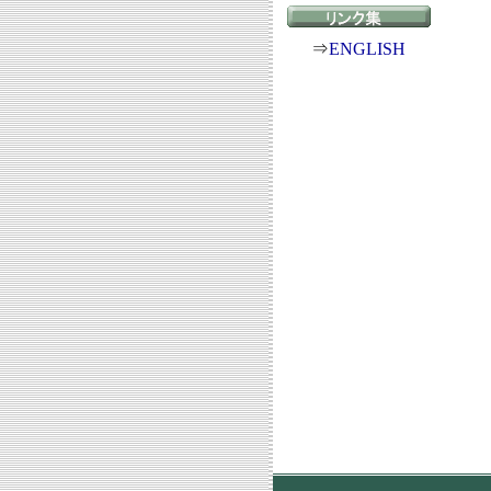
⇒
ENGLISH