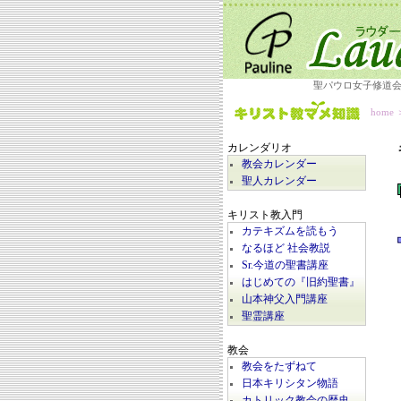
聖パウロ女子修道
home
カレンダリオ
教会カレンダー
聖人カレンダー
キリスト教入門
カテキズムを読もう
なるほど 社会教説
Sr.今道の聖書講座
はじめての『旧約聖書』
山本神父入門講座
聖霊講座
教会
教会をたずねて
日本キリシタン物語
カトリック教会の歴史