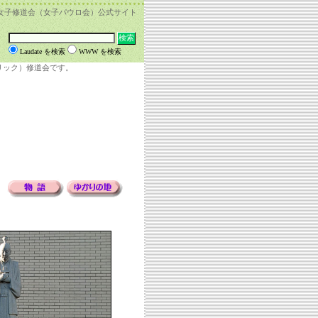
女子修道会（女子パウロ会）公式サイト
Laudate を検索
WWW を検索
リック）修道会です。