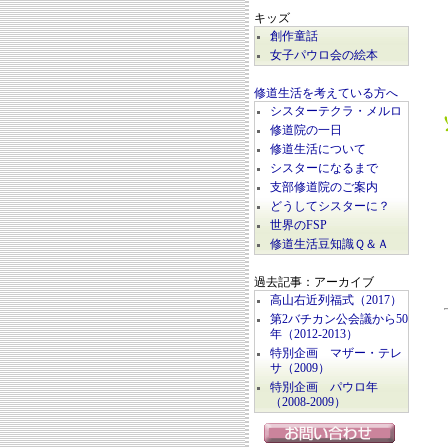
キッズ
創作童話
女子パウロ会の絵本
修道生活を考えている方へ
シスターテクラ・メルロ
修道院の一日
修道生活について
シスターになるまで
支部修道院のご案内
どうしてシスターに？
世界のFSP
修道生活豆知識Ｑ＆Ａ
過去記事：アーカイブ
高山右近列福式（2017）
第2バチカン公会議から50
年（2012-2013）
特別企画 マザー・テレ
サ（2009）
特別企画 パウロ年
（2008-2009）