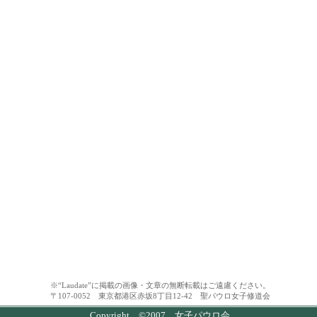
※“Laudate”に掲載の画像・文章の無断転載はご遠慮ください。
〒107-0052 東京都港区赤坂8丁目12-42 聖パウロ女子修道会
Copyright ©2007 女子パウロ会