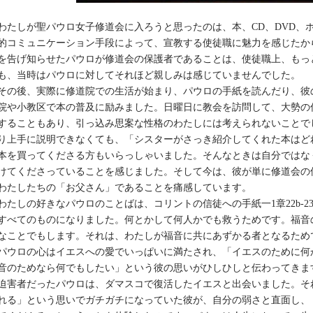
わたしが聖パウロ女子修道会に入ろうと思ったのは、本、CD、DVD、
的コミュニケーション手段によって、宣教する使徒職に魅力を感じたか
を告げ知らせたパウロが修道会の保護者であることは、使徒職上、もっ
も、当時はパウロに対してそれほど親しみは感じていませんでした。
その後、実際に修道院での生活が始まり、パウロの手紙を読んだり、彼
院や小教区で本の普及に励みました。日曜日に教会を訪問して、大勢の
することもあり、引っ込み思案な性格のわたしには考えられないことで
り上手に説明できなくても、「シスターがさっき紹介してくれた本はど
本を買ってくださる方もいらっしゃいました。そんなときは自分ではな
けてくださっていることを感じました。そして今は、彼が単に修道会の
わたしたちの「お父さん」であることを痛感しています。
わたしの好きなパウロのことばは、コリントの信徒への手紙一1章22b-
すべてのものになりました。何とかして何人かでも救うためです。福音
なことでもします。それは、わたしが福音に共にあずかる者となるため
パウロの心はイエスへの愛でいっぱいに満たされ、「イエスのために何
音のためなら何でもしたい」という彼の思いがひしひしと伝わってきま
迫害者だったパウロは、ダマスコで復活したイエスと出会いました。そ
れる」という思いでガチガチになっていた彼が、自分の弱さと直面し、