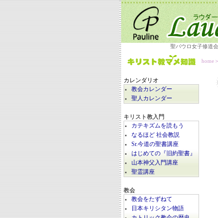
聖パウロ女子修道
home
カレンダリオ
教会カレンダー
聖人カレンダー
キリスト教入門
カテキズムを読もう
なるほど 社会教説
Sr.今道の聖書講座
はじめての『旧約聖書』
山本神父入門講座
聖霊講座
教会
教会をたずねて
日本キリシタン物語
カトリック教会の歴史