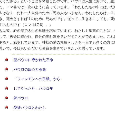
てくださる」ということを体験したのです。パウロは人生において、生
た。ロマ書では、次のように言っています。「わたしたちの中には、だ
人はなく、だれ一人自分のために死ぬ人もいません。わたしたちは、生
き、死ぬとすれば主のために死ぬのです。従って、生きるにしても、死
主のものです（ロマ 14.7-8）。」
人は皆、心の底で人生の意味を求めています。わたしも聖書のことば、
して、教会に導かれ、自分の歩む道を見いだすことができました。これ
あると、感謝しています。神様の愛の素晴らしさを一人でも多くの方に
思いで、今日もいただいた使命を生きていきたいと思っています。
聖パウロに導かれた召命
パウロの回心と召命
「フィレモンへの手紙」から
してやったり、パウロ年
師パウロ
使徒パウロとわたし