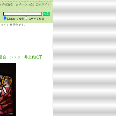
女子修道会（女子パウロ会）公式サイト
Laudate を検索
WWW を検索
リック）修道会です。
道会 シスター井上真紀子