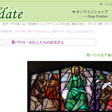
聖パウロ
オンラインショップ
──Shop Pauline
会（女子パウロ会）は、社会的コミュニケーションのために創立された、キリスト教（カト
＞
特別企画 パウロ年
＞聖パウロとわたし＞聖パウロ－わたしたちのお父さん
聖パウロ－わたしたちのお父さん
聖パウロ女子修