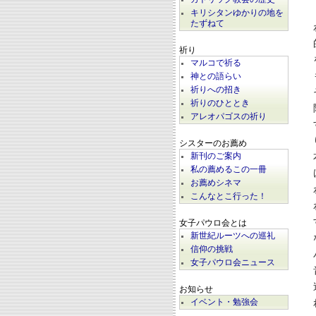
キリシタンゆかりの地を
たずねて
祈り
マルコで祈る
神との語らい
祈りへの招き
祈りのひととき
アレオパゴスの祈り
シスターのお薦め
新刊のご案内
私の薦めるこの一冊
お薦めシネマ
こんなとこ行った！
女子パウロ会とは
新世紀ルーツへの巡礼
信仰の挑戦
女子パウロ会ニュース
お知らせ
イベント・勉強会