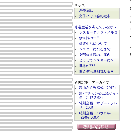
キッズ
創作童話
女子パウロ会の絵本
修道生活を考えている方へ
シスターテクラ・メルロ
修道院の一日
修道生活について
シスターになるまで
支部修道院のご案内
どうしてシスターに？
世界のFSP
修道生活豆知識Ｑ＆Ａ
過去記事：アーカイブ
高山右近列福式（2017）
第2バチカン公会議から50
年（2012-2013）
特別企画 マザー・テレ
サ（2009）
特別企画 パウロ年
（2008-2009）